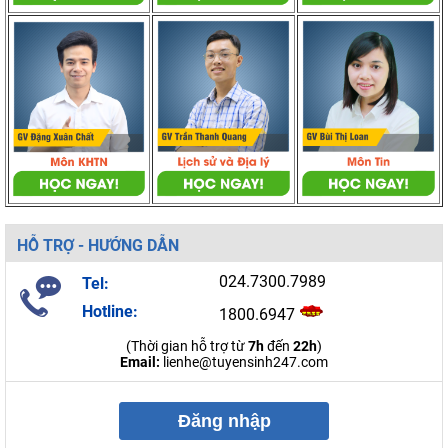
HỖ TRỢ - HƯỚNG DẪN
024.7300.7989
Tel:
Hotline:
1800.6947
(Thời gian hỗ trợ từ
7h
đến
22h
)
Email:
lienhe@tuyensinh247.com
Đăng nhập