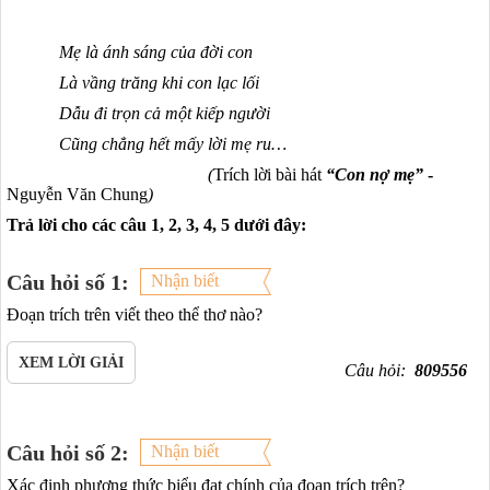
Mẹ là ánh sáng của đời con
Là vầng trăng khi con lạc lối
Dẫu đi trọn cả một kiếp người
Cũng chẳng hết mấy lời mẹ ru…
(
Trích lời bài hát
“Con nợ mẹ”
-
Nguyễn Văn Chung
)
Trả lời cho các câu 1, 2, 3, 4, 5 dưới đây:
Câu hỏi số 1:
Nhận biết
Đoạn trích trên viết theo thể thơ nào?
XEM LỜI GIẢI
Câu hỏi:
809556
Câu hỏi số 2:
Nhận biết
Xác định phương thức biểu đạt chính của đoạn trích trên?