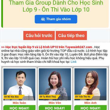
Tham Gia Group Dành Cho Học Sinh
Lớp 9 - Ôn Thi Vào Lớp 10
Câu hỏi trước
Câu tiếp theo
>> Học trực tuyến lớp 9 và Lộ trình UP10 trên Tuyensinh247.com
. Học
online tại nhà cũng giáo viên giỏi từ trường TOP đầu cả nước. Lộ trình học tập
3 giai đoạn: Học nền tảng lớp 9, Ôn thi vào lớp 10, Luyện Đề. Bứt phá điểm lớp
9, thi vào lớp 10 kết quả cao. Hoàn trả học phí nếu học không hiệu quả. Phụ
huynh và học sinh tham khảo chi tiết khoá học tại:
Link