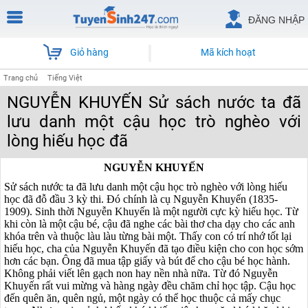
ĐĂNG NHẬP
Giỏ hàng
Mã kích hoạt
Trang chủ
Tiếng Việt
NGUYỄN KHUYẾN Sử sách nước ta đã
lưu danh một cậu học trò nghèo với
lòng hiếu học đã
NGUYỄN KHUYẾN
Sử sách nước ta đã lưu danh một cậu học trò nghèo với lòng hiếu
học đã đỗ đầu 3 kỳ thi. Đó chính là cụ Nguyễn Khuyến (1835-
1909). Sinh thời Nguyễn Khuyến là một người cực kỳ hiếu học. Từ
khi còn là một cậu bé, cậu đã nghe các bài thơ cha dạy cho các anh
khóa trên và thuộc làu làu từng bài một. Thấy con có trí nhớ tốt lại
hiếu học, cha của Nguyễn Khuyến đã tạo điều kiện cho con học sớm
hơn các bạn. Ông đã mua tập giấy và bút để cho cậu bé học hành.
Không phải viết lên gạch non hay nền nhà nữa. Từ đó Nguyễn
Khuyến rất vui mừng và hàng ngày đều chăm chỉ học tập. Cậu học
đến quên ăn, quên ngủ, một ngày có thể học thuộc cả mấy chục