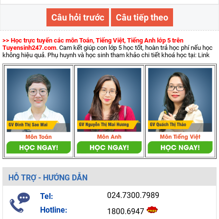
Câu hỏi trước
Câu tiếp theo
>> Học trực tuyến các môn Toán, Tiếng Việt, Tiếng Anh lớp 5 trên
Tuyensinh247.com
. Cam kết giúp con lớp 5 học tốt, hoàn trả học phí nếu học
không hiệu quả. Phụ huynh và học sinh tham khảo chi tiết khoá học tại: Link
HỖ TRỢ - HƯỚNG DẪN
024.7300.7989
Tel:
Hotline:
1800.6947