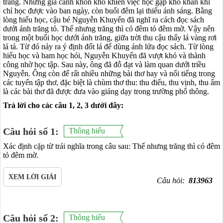
trang. Nhưng gia cảnh khốn khó khiến việc học gặp khó khăn khi
chỉ học được vào ban ngày, còn buổi đêm lại thiếu ánh sáng. Bằng
lòng hiếu học, cậu bé Nguyễn Khuyến đã nghĩ ra cách đọc sách
dưới ánh trăng tỏ. Thế nhưng trăng thì có đêm tỏ đêm mờ. Vậy nên
trong một buổi học dưới ánh trăng, giữa trời thu cậu thấy lá vàng rơi
lả tả. Từ đó nảy ra ý định đốt lá để dùng ánh lửa đọc sách. Từ lòng
hiếu học và ham học hỏi, Nguyễn Khuyến đã vượt khó và thành
công nhờ học tập. Sau này, ông đã đỗ đạt và làm quan dưới triều
Nguyễn. Ông còn để rất nhiều những bài thơ hay và nổi tiếng trong
các tuyển tập thơ, đặc biệt là chùm thơ thu: thu điếu, thu vịnh, thu ẩm
là các bài thơ đã được đưa vào giảng dạy trong trường phổ thông.
Trả lời cho các câu 1, 2, 3 dưới đây:
Câu hỏi số 1:
Thông hiểu
Xác định cặp từ trái nghĩa trong câu sau:
Thế nhưng trăng thì có đêm
tỏ đêm mờ.
XEM LỜI GIẢI
Câu hỏi:
813963
Câu hỏi số 2:
Thông hiểu