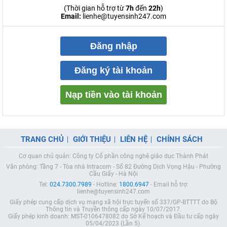
(Thời gian hỗ trợ từ
7h
đến
22h
)
Email:
lienhe@tuyensinh247.com
Đăng nhập
Đăng ký tài khoản
Nạp tiền vào tài khoản
TRANG CHỦ
GIỚI THIỆU
LIÊN HỆ
CHÍNH SÁCH
Cơ quan chủ quản: Công ty Cổ phần công nghệ giáo dục Thành Phát
Văn phòng: Tầng 7 - Tòa nhà Intracom - Số 82 Đường Dịch Vọng Hậu - Phường
Cầu Giấy - Hà Nội
Tel:
024.7300.7989
- Hotline:
1800.6947
- Email hỗ trợ:
lienhe@tuyensinh247.com
Giấy phép cung cấp dịch vụ mạng xã hội trực tuyến số 337/GP-BTTTT do Bộ
Thông tin và Truyền thông cấp ngày 10/07/2017.
Giấy phép kinh doanh: MST-0106478082 do Sở Kế hoạch và Đầu tư cấp ngày
05/04/2023 (Lần 5).