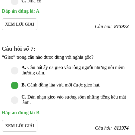
C.
Nhà cổ
Đáp án đúng là: A
XEM LỜI GIẢI
Câu hỏi:
813973
Câu hỏi số 7:
“Gieo” trong câu nào được dùng với nghĩa gốc?
A.
Câu hát ấy đã gieo vào lòng người những nỗi niềm
thương cảm.
B.
Cánh đồng lúa vừa mới được gieo hạt.
C.
Đàn nhạn gieo vào sương sớm những tiếng kêu mát
lành.
Đáp án đúng là: B
XEM LỜI GIẢI
Câu hỏi:
813974