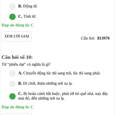
B.
Động từ.
C.
Tính từ.
Đáp án đúng là: C
XEM LỜI GIẢI
Câu hỏi:
813976
Câu hỏi số 10:
Từ “phiêu dạt” có nghĩa là gì?
A.
Chuyển động lúc thì sang trái, lúc thì sang phải.
B.
Đi chơi, thăm những nơi xa lạ.
C.
Bị hoàn cảnh bắt buộc, phải rời bỏ quê nhà, nay đây
mai đó, đến những nơi xa lạ.
Đáp án đúng là: C