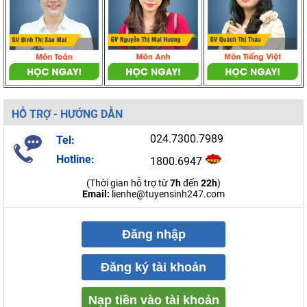
HỖ TRỢ - HƯỚNG DẪN
024.7300.7989
Tel:
Hotline:
1800.6947
(Thời gian hỗ trợ từ
7h
đến
22h
)
Email:
lienhe@tuyensinh247.com
Đăng nhập
Đăng ký tài khoản
Nạp tiền vào tài khoản