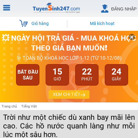
ĐĂNG NHẬP
Giỏ hàng
Mã kích hoạt
💥 NGÀY HỘI TRẢ GIÁ - MUA KHOÁ HỌC
THEO GIÁ BẠN MUỐN❗
🎯 TOÀN BỘ KHOÁ HỌC LỚP 1-12 (TỪ 10-12/08)
15
22
24
BẮT ĐẦU
SAU
GIỜ
PHÚT
GIÂY
XEM CHI TIẾT
Trang chủ
Tiếng Việt
Trời như một chiếc dù xanh bay mãi lên
cao. Các hồ nước quanh làng như mỗi
lúc một sâu hơn.