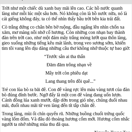
Trời như một chiếc dù xanh bay mãi lên cao. Các hồ nước quanh
làng như mỗi lúc một sâu hơn. Nó không còn là hồ nước nữa, nó là
cái giếng không đáy, ta có thể nhìn thấy bầu trời bên kia trái đất.
Cò trắng đứng co chân bên bờ ruộng, đầu ngẩng lên nhìn chốn xa
xăm, mơ màng nỗi nhớ cố hương. Còn những con nhạn bay thành
đàn trên trời cao, như một đám mây trắng mỏng lướt qua thôn làng,
gieo xuống những tiếng kêu mát lành, trong veo sương sớm, khiến
tim tôi vang lên dịu dàng những câu thơ không nhớ thuộc tự bao giờ:
“Trước sân ai tha thẩn
Đăm đăm trông nhạn về
Mây trời còn phiêu dạt
Lang thang trên đồi quê...”
Trẻ con lùa bò ra bãi đê. Con đê vàng rực lên màu vàng tươi của đàn
bò đủng đỉnh bước. Ngỡ đấy là một con đê vàng đang uốn lượn.
Cánh đồng lúa xanh mướt, dập dờn trong gió nhẹ, chúng đuổi nhau
mãi, đuổi nhau mãi từ ven làng đến tít tắp chân đê.
Trong làng, mùi ổi chín quyến rũ. Những buồng chuối trứng quốc
vàng lốm đốm. Và đâu đó thoảng hương cốm mới. Hương cốm nhắc
người ta nhớ những mùa thu đã qua.