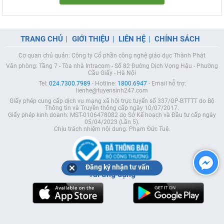
TRANG CHỦ
GIỚI THIỆU
LIÊN HỆ
CHÍNH SÁCH
Cơ quan chủ quản: Công ty Cổ phần công nghệ giáo dục Thành Phát
Văn phòng: Tầng 7 - Tòa nhà Intracom - Số 82 Đường Dịch Vọng Hậu - Phường
Cầu Giấy - Hà Nội
Tel:
024.7300.7989
- Hotline:
1800.6947
- Email hỗ trợ:
lienhe@tuyensinh247.com
Giấy phép cung cấp dịch vụ mạng xã hội trực tuyến số 337/GP-BTTTT do Bộ
Thông tin và Truyền thông cấp ngày 10/07/2017.
Giấy phép kinh doanh: MST-0106478082 do Sở Kế hoạch và Đầu tư cấp ngày
05/04/2023 (Lần 5).
Chịu trách nhiệm nội dung: Phạm Đức Tuệ.
Đăng ký nhận tư vấn
Tải ứng dụng