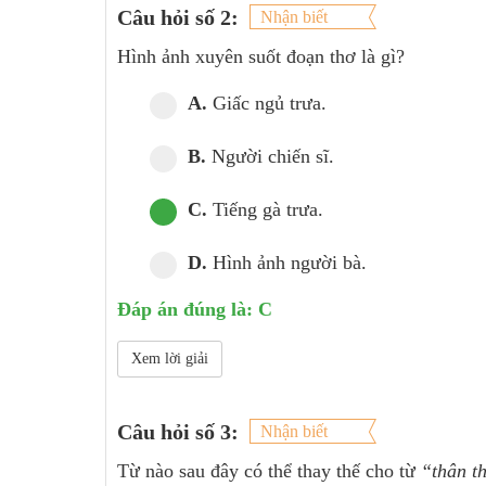
Câu hỏi số 2:
Nhận biết
Hình ảnh xuyên suốt đoạn thơ là gì?
A.
Giấc ngủ trưa.
B.
Người chiến sĩ.
C.
Tiếng gà trưa.
D.
Hình ảnh người bà.
Đáp án đúng là: C
Xem lời giải
Câu hỏi số 3:
Nhận biết
Từ nào sau đây có thể thay thế cho từ
“thân t