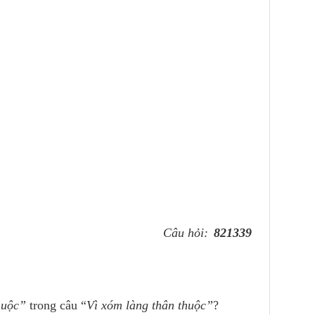
Câu hỏi:
821339
huộc”
trong câu “
Vì xóm làng thân thuộc”
?