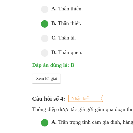
A.
Thân thiện.
B.
Thân thiết.
C.
Thân ái.
D.
Thân quen.
Đáp án đúng là: B
Xem lời giải
Câu hỏi số 4:
Nhận biết
Thông điệp được tác giả gửi gắm qua đoạn thơ 
A.
Trân trọng tình cảm gia đình, hàn