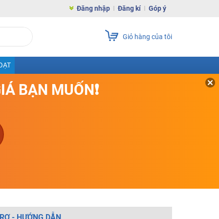
Đăng nhập
Đăng kí
Góp ý
Giỏ hàng của tôi
OẠT
GIÁ BẠN MUỐN❗
RỢ - HƯỚNG DẪN