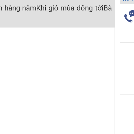
m hàng nămKhi gió mùa đông tớiBà
H ít nhất 25 điểm
 Tuyensinh247 (Từ 16-18/07/2025)
năm 2018
g lai!
 viên giỏi và nổi tiếng