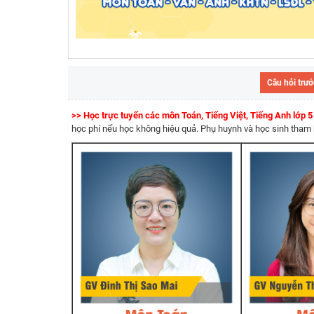
Câu hỏi trướ
>> Học trực tuyến các môn Toán, Tiếng Việt, Tiếng Anh lớp 
học phí nếu học không hiệu quả. Phụ huynh và học sinh tham kh