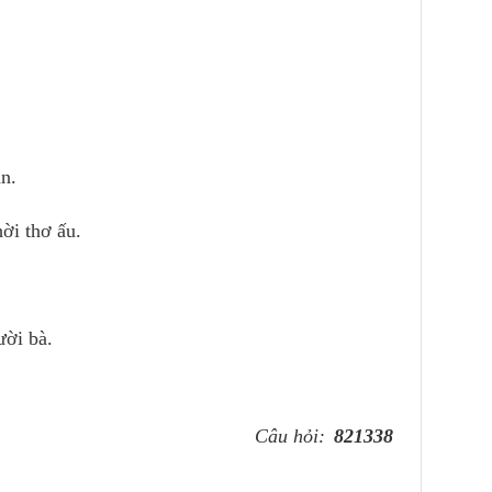
n.
ời thơ ấu.
ười bà.
Câu hỏi:
821338