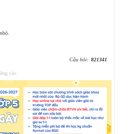
nhỏ.
Câu hỏi:
821341
ảng cáo