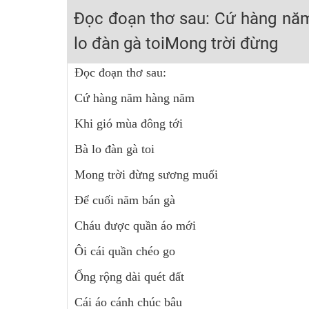
Học online lớp 2 với thầy cô giáo giỏi, nổi tiếng
Đọc đoạn thơ sau: Cứ hàng nă
2K6! Lộ Trình Sun 2024 - Ba bước luyện thi TN THPT - Đ
lo đàn gà toiMong trời đừng
Hot! Lễ hội đồng giá 449K - 499K toàn bộ khoá học tại
Đọc đoạn thơ sau:
Khuyến Mãi Khoá Học 1K Chỉ Từ 11-13/09/2024
Cứ hàng năm hàng năm
Đồng giá khóa học 499K - 399K (13/11-15/11)
Khai giảng các khóa lớp 9 Toán - Lý - Hóa - Văn - Anh 
Khi gió mùa đông tới
Khai giảng khóa Ngữ văn 7 - xây nền vững chắc cho tươn
Bà lo đàn gà toi
Luyện thi vào lớp 10 môn Toán, Văn, Hóa, Anh, Lý với giáo
Mong trời đừng sương muối
Để cuối năm bán gà
Cháu được quần áo mới
Ôi cái quần chéo go
Ống rộng dài quét đất
Cái áo cánh chúc bâu