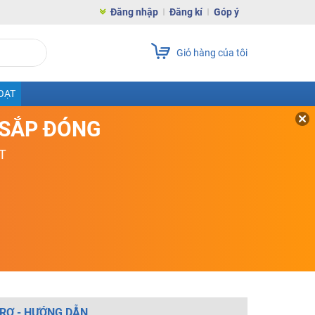
Đăng nhập
Đăng kí
Góp ý
Giỏ hàng của tôi
OẠT
D SẮP ĐÓNG
T
RỢ - HƯỚNG DẪN