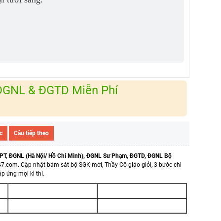
 ĐGNL & ĐGTD Miễn Phí
c
Câu tiếp theo
PT, ĐGNL (Hà Nội/ Hồ Chí Minh), ĐGNL Sư Phạm, ĐGTD, ĐGNL Bộ
47.com.
Cập nhật bám sát bộ SGK mới, Thầy Cô giáo giỏi, 3 bước chi
p ứng mọi kì thi.