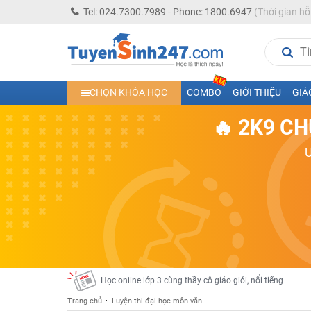
Tel: 024.7300.7989 - Phone: 1800.6947
(Thời gian hỗ
Học trực tuyến lớp 10 các môn Toán - Lý - Hóa - Văn - An
CHỌN KHÓA HỌC
COMBO
GIỚI THIỆU
GIÁ
Học trực tuyến lớp 11 đủ môn cùng Thầy Cô giỏi, nổi tiế
🔥 2K9 CH
Học online trực tuyến cấp Tiểu học và THCS năm học 2
Học online lớp 5 cùng thầy cô giáo giỏi, nổi tiếng
Học online lớp 7 cùng thầy cô giáo giỏi
Học online lớp 6 cùng thầy cô giỏi, nổi tiếng
Học online lớp 8 cùng thầy cô giáo giỏi
2K13! Bứt Phá Lớp 5 Năm Học 2023 - 2024
Học online lớp 4 cùng thầy cô giáo giỏi, nổi tiếng
Học online lớp 3 cùng thầy cô giáo giỏi, nổi tiếng
Trang chủ
Luyện thi đại học môn văn
Học online lớp 2 với thầy cô giáo giỏi, nổi tiếng