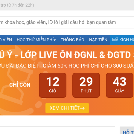
 trợ từ 7h đến 22h)
h- Sinh-Sử-Địa cùng Thầy Cô giỏi, nổi tiếng
O VIÊN
HỌC THỬ MIỄN PHÍ
THÔNG BÁO
NẠP TIỀN
MÃ KÍCH H
ng
Ú Ý - LỚP LIVE ÔN ĐGNL & ĐGT
026-2027
ƯU ĐÃI ĐẶC BIỆT - GIẢM 50% HỌC PHÍ CHỈ CHO 300 SUẤ
12
29
42
CHỈ CÒN
GIỜ
PHÚT
GIÂY
XEM CHI TIẾT
HỖ T