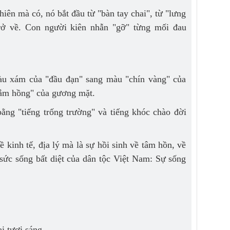
hiên mà có, nó bắt đầu từ "bàn tay chai", từ "lưng
trở về. Con người kiên nhẫn "gỡ" từng mối đau
àu xám của "đầu đạn" sang màu "chín vàng" của
hắm hồng" của gương mặt.
ằng "tiếng trống trường" và tiếng khóc chào đời
ề kinh tế, địa lý mà là sự hồi sinh về tâm hồn, về
sức sống bất diệt của dân tộc Việt Nam: Sự sống
i tươi sáng.