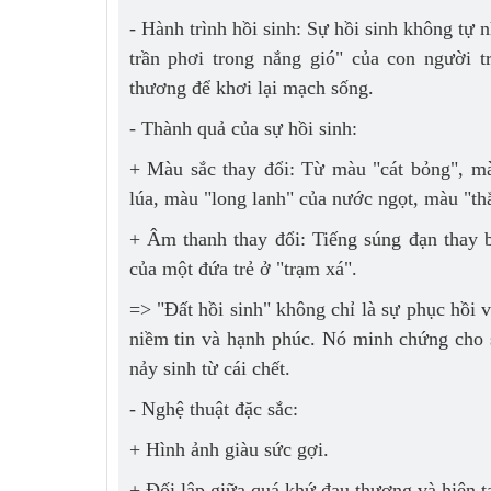
- Hành trình hồi sinh: Sự hồi sinh không tự n
trần phơi trong nắng gió" của con người 
thương để khơi lại mạch sống.
- Thành quả của sự hồi sinh:
+ Màu sắc thay đổi: Từ màu "cát bỏng", m
lúa, màu "long lanh" của nước ngọt, màu "t
+ Âm thanh thay đổi: Tiếng súng đạn thay b
của một đứa trẻ ở "trạm xá".
=> "Đất hồi sinh" không chỉ là sự phục hồi v
niềm tin và hạnh phúc. Nó minh chứng cho 
nảy sinh từ cái chết.
- Nghệ thuật đặc sắc:
+ Hình ảnh giàu sức gợi.
+ Đối lập giữa quá khứ đau thương và hiện tạ