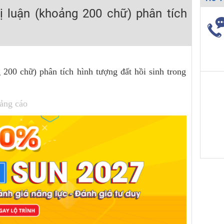
H ít nhất 25 điểm
ị luận (khoảng 200 chữ) phân tích
 Tuyensinh247 (Từ 16-18/07/2025)
 200 chữ) phân tích hình tượng đất hồi sinh trong
năm 2018
g lai!
 viên giỏi và nổi tiếng
ảng cáo