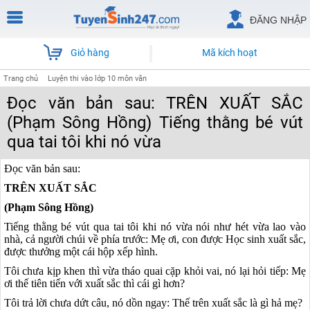
ĐĂNG NHẬP
Giỏ hàng
Mã kích hoạt
Trang chủ
Luyện thi vào lớp 10 môn văn
Đọc văn bản sau: TRÊN XUẤT SẮC
(Phạm Sông Hồng) Tiếng thằng bé vút
qua tai tôi khi nó vừa
Đọc văn bản sau:
TRÊN XUẤT SẮC
(Phạm Sông Hồng)
Tiếng thằng bé vút qua tai tôi khi nó vừa nói như hét vừa lao vào
nhà, cả người chúi về phía trước: Mẹ ơi, con được Học sinh xuất sắc,
được thưởng một cái hộp xếp hình.
Tôi chưa kịp khen thì vừa tháo quai cặp khỏi vai, nó lại hỏi tiếp: Mẹ
ơi thế tiên tiến với xuất sắc thì cái gì hơn?
Tôi trả lời chưa dứt câu, nó dồn ngay: Thế trên xuất sắc là gì hả mẹ?