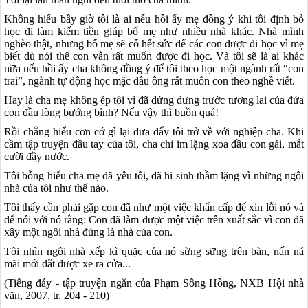
Không hiểu bây giờ tôi là ai nếu hồi ấy mẹ đồng ý khi tôi định bỏ
học đi làm kiếm tiền giúp bố mẹ như nhiều nhà khác. Nhà mình
nghèo thật, nhưng bố mẹ sẽ cố hết sức để các con được đi học vì mẹ
biết dù nói thế con vẫn rất muốn được đi học. Và tôi sẽ là ai khác
nữa nếu hồi ấy cha không đồng ý để tôi theo học một ngành rất “con
trai”, ngành tự động học mặc dầu ông rất muốn con theo nghề viết.
Hay là cha mẹ không ép tôi vì đã dửng dưng trước tương lai của đứa
con đầu lòng bướng bỉnh? Nếu vậy thì buồn quá!
Rồi chẳng hiểu cơn cớ gì lại đưa đẩy tôi trở về với nghiệp cha. Khi
cầm tập truyện đầu tay của tôi, cha chỉ im lặng xoa đầu con gái, mắt
cười đầy nước.
Tôi bỗng hiểu cha mẹ đã yêu tôi, đã hi sinh thầm lặng vì những ngôi
nhà của tôi như thế nào.
Tôi thấy cần phải gặp con đã như một việc khẩn cấp để xin lỗi nó và
để nói với nó rằng: Con đã làm được một việc trên xuất sắc vì con đã
xây một ngôi nhà đúng là nhà của con.
Tôi nhìn ngôi nhà xếp kì quặc của nó sừng sững trên bàn, nấn ná
mãi mới dắt được xe ra cửa...
(Tiếng đáy - tập truyện ngắn của Phạm Sông Hồng, NXB Hội nhà
văn, 2007, tr. 204 - 210)