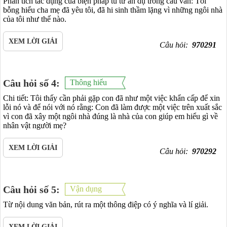
Phân tích tác dụng của biện pháp tu từ ẩn dụ trong câu văn: Tôi
bỗng hiểu cha mẹ đã yêu tôi, đã hi sinh thầm lặng vì những ngôi nhà
của tôi như thế nào.
XEM LỜI GIẢI
Câu hỏi:
970291
Câu hỏi số 4:
Thông hiểu
Chi tiết: Tôi thấy cần phải gặp con đã như một việc khẩn cấp để xin
lỗi nó và để nói với nó rằng: Con đã làm được một việc trên xuất sắc
vì con đã xây một ngôi nhà đúng là nhà của con giúp em hiểu gì về
nhân vật người mẹ?
XEM LỜI GIẢI
Câu hỏi:
970292
Câu hỏi số 5:
Vận dụng
Từ nội dung văn bản, rút ra một thông điệp có ý nghĩa và lí giải.
XEM LỜI GIẢI