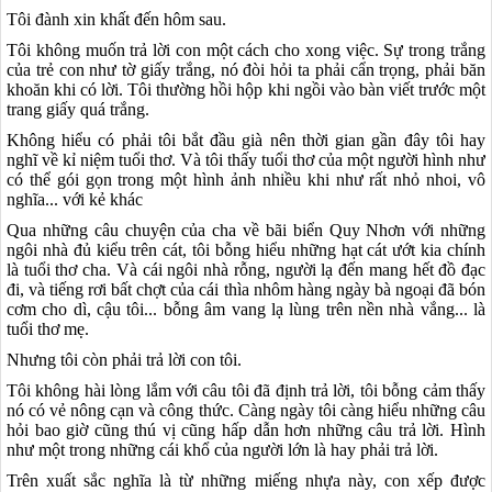
Tôi đành xin khất đến hôm sau.
Tôi không muốn trả lời con một cách cho xong việc. Sự trong trắng
của trẻ con như tờ giấy trắng, nó đòi hỏi ta phải cẩn trọng, phải băn
khoăn khi có lời. Tôi thường hồi hộp khi ngồi vào bàn viết trước một
trang giấy quá trắng.
Không hiểu có phải tôi bắt đầu già nên thời gian gần đây tôi hay
nghĩ về kỉ niệm tuổi thơ. Và tôi thấy tuổi thơ của một người hình như
có thể gói gọn trong một hình ảnh nhiều khi như rất nhỏ nhoi, vô
nghĩa... với kẻ khác
Qua những câu chuyện của cha về bãi biển Quy Nhơn với những
ngôi nhà đủ kiểu trên cát, tôi bỗng hiểu những hạt cát ướt kia chính
là tuổi thơ cha. Và cái ngôi nhà rỗng, người lạ đến mang hết đồ đạc
đi, và tiếng rơi bất chợt của cái thìa nhôm hàng ngày bà ngoại đã bón
cơm cho dì, cậu tôi... bỗng âm vang lạ lùng trên nền nhà vắng... là
tuổi thơ mẹ.
Nhưng tôi còn phải trả lời con tôi.
Tôi không hài lòng lắm với câu tôi đã định trả lời, tôi bỗng cảm thấy
nó có vẻ nông cạn và công thức. Càng ngày tôi càng hiểu những câu
hỏi bao giờ cũng thú vị cũng hấp dẫn hơn những câu trả lời. Hình
như một trong những cái khổ của người lớn là hay phải trả lời.
Trên xuất sắc nghĩa là từ những miếng nhựa này, con xếp được