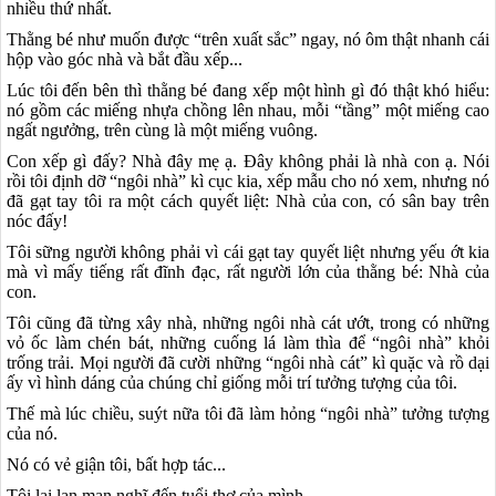
nhiều thứ nhất.
Thằng bé như muốn được “trên xuất sắc” ngay, nó ôm thật nhanh cái
hộp vào góc nhà và bắt đầu xếp...
Lúc tôi đến bên thì thằng bé đang xếp một hình gì đó thật khó hiểu:
nó gồm các miếng nhựa chồng lên nhau, mỗi “tầng” một miếng cao
ngất ngưởng, trên cùng là một miếng vuông.
Con xếp gì đấy? Nhà đây mẹ ạ. Đây không phải là nhà con ạ. Nói
rồi tôi định dỡ “ngôi nhà” kì cục kia, xếp mẫu cho nó xem, nhưng nó
đã gạt tay tôi ra một cách quyết liệt: Nhà của con, có sân bay trên
nóc đấy!
Tôi sững người không phải vì cái gạt tay quyết liệt nhưng yếu ớt kia
mà vì mấy tiếng rất đĩnh đạc, rất người lớn của thằng bé: Nhà của
con.
Tôi cũng đã từng xây nhà, những ngôi nhà cát ướt, trong có những
vỏ ốc làm chén bát, những cuống lá làm thìa để “ngôi nhà” khỏi
trống trải. Mọi người đã cười những “ngôi nhà cát” kì quặc và rồ dại
ấy vì hình dáng của chúng chỉ giống mỗi trí tưởng tượng của tôi.
Thế mà lúc chiều, suýt nữa tôi đã làm hỏng “ngôi nhà” tưởng tượng
của nó.
Nó có vẻ giận tôi, bất hợp tác...
Tôi lại lan man nghĩ đến tuổi thơ của mình.