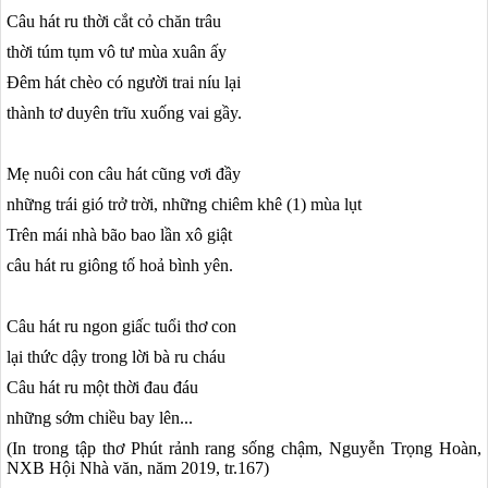
Câu hát ru thời cắt cỏ chăn trâu
thời túm tụm vô tư mùa xuân ấy
Đêm hát chèo có người trai níu lại
thành tơ duyên trĩu xuống vai gầy.
Mẹ nuôi con câu hát cũng vơi đầy
những trái gió trở trời, những chiêm khê (1) mùa lụt
Trên mái nhà bão bao lần xô giật
câu hát ru giông tố hoả bình yên.
Câu hát ru ngon giấc tuổi thơ con
lại thức dậy trong lời bà ru cháu
Câu hát ru một thời đau đáu
những sớm chiều bay lên...
(In trong tập thơ Phút rảnh rang sống chậm, Nguyễn Trọng Hoàn,
NXB Hội Nhà văn, năm 2019, tr.167)