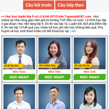
Câu hỏi trước
Câu tiếp theo
>> Học trực tuyến lớp 9 và Lộ trình UP10 trên Tuyensinh247.com
. Học
online tại nhà cũng giáo viên giỏi từ trường TOP đầu cả nước. Lộ trình học tập
3 giai đoạn: Học nền tảng lớp 9, Ôn thi vào lớp 10, Luyện Đề. Bứt phá điểm lớp
9, thi vào lớp 10 kết quả cao. Hoàn trả học phí nếu học không hiệu quả. Phụ
huynh và học sinh tham khảo chi tiết khoá học tại:
Link