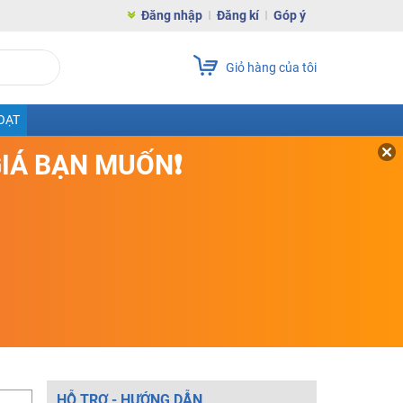
Đăng nhập
Đăng kí
Góp ý
Giỏ hàng của tôi
OẠT
GIÁ BẠN MUỐN❗
HỖ TRỢ - HƯỚNG DẪN