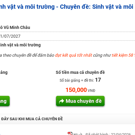
inh vật và môi trường - Chuyên đề: Sinh vật và môi
H ít nhất 25 điểm
 Tuyensinh247 (Từ 16-18/07/2025)
ô Vũ Minh Châu
1/07/2027
inh vật và môi trường
năm 2018
ua theo chuyên đề để đảm bảo
đạt kết quả tốt nhất
cũng như
tiết kiệm 58 
g lai!
 viên giỏi và nổi tiếng
iảng
Số tiền mua cả chuyên đề
17
Số bài giảng + đề thi:
150,000
VNĐ
ảng
Mua chuyên đề
I ĐÂY SAU KHI MUA CẢ CHUYÊN ĐỀ
Đã phát hành : 22/04/2026