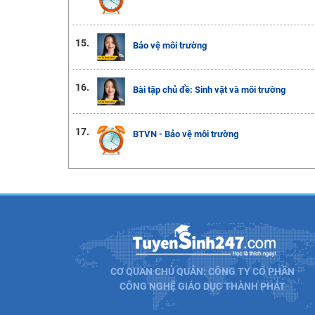
15.
Bảo vệ môi trường
16.
Bài tập chủ đề: Sinh vật và môi trường
17.
BTVN - Bảo vệ môi trường
CƠ QUAN CHỦ QUẢN: CÔNG TY CỔ PHẦN
CÔNG NGHỆ GIÁO DỤC THÀNH PHÁT