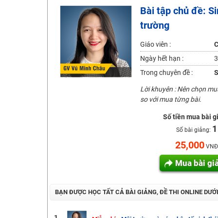
Bài tập chủ đề: S
Học online lớp 2 với thầy cô giáo giỏi, nổi tiếng
trường
2K6! Lộ Trình Sun 2024 - Ba bước luyện thi TN THPT - Đ
Hot! Lễ hội đồng giá 449K - 499K toàn bộ khoá học tại
Giáo viên :
C
Khuyến Mãi Khoá Học 1K Chỉ Từ 11-13/09/2024
Ngày hết hạn :
3
Đồng giá khóa học 499K - 399K (13/11-15/11)
Trong chuyên đề :
S
Khai giảng các khóa lớp 9 Toán - Lý - Hóa - Văn - Anh 
Lời khuyên : Nên chọn m
so với mua từng bài.
Khai giảng khóa Ngữ văn 7 - xây nền vững chắc cho tươn
Luyện thi vào lớp 10 môn Toán, Văn, Hóa, Anh, Lý với giáo
Số tiền mua bài g
1
Số bài giảng:
25,000
VNĐ
Mua bài gi
BẠN ĐƯỢC HỌC TẤT CẢ BÀI GIẢNG, ĐỀ THI ONLINE DƯỚ
1.