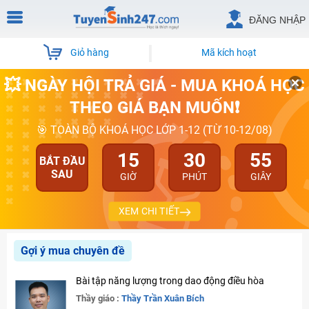
ĐĂNG NHẬP
Giỏ hàng
Mã kích hoạt
💥 NGÀY HỘI TRẢ GIÁ - MUA KHOÁ HỌC
THEO GIÁ BẠN MUỐN❗
🎯 TOÀN BỘ KHOÁ HỌC LỚP 1-12 (TỪ 10-12/08)
15
30
55
BẮT ĐẦU
SAU
GIỜ
PHÚT
GIÂY
XEM CHI TIẾT
Gợi ý mua chuyên đề
Bài tập năng lượng trong dao động điều hòa
Thầy giáo :
Thầy Trần Xuân Bích