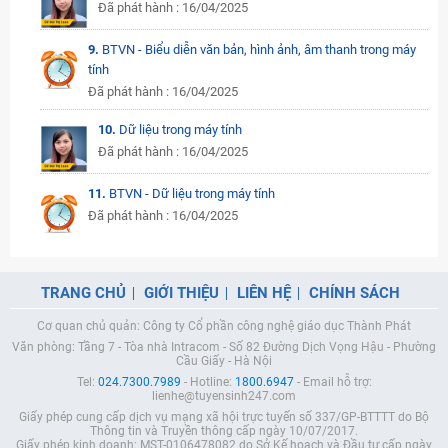
Đã phát hành : 16/04/2025
9.
BTVN - Biểu diễn văn bản, hình ảnh, âm thanh trong máy
tính
Đã phát hành : 16/04/2025
10.
Dữ liệu trong máy tính
Đã phát hành : 16/04/2025
11.
BTVN - Dữ liệu trong máy tính
Đã phát hành : 16/04/2025
TRANG CHỦ
GIỚI THIỆU
LIÊN HỆ
CHÍNH SÁCH
Cơ quan chủ quản: Công ty Cổ phần công nghệ giáo dục Thành Phát
Văn phòng: Tầng 7 - Tòa nhà Intracom - Số 82 Đường Dịch Vọng Hậu - Phường
Cầu Giấy - Hà Nội
Tel:
024.7300.7989
- Hotline:
1800.6947
- Email hỗ trợ:
lienhe@tuyensinh247.com
Giấy phép cung cấp dịch vụ mạng xã hội trực tuyến số 337/GP-BTTTT do Bộ
Thông tin và Truyền thông cấp ngày 10/07/2017.
Giấy phép kinh doanh: MST-0106478082 do Sở Kế hoạch và Đầu tư cấp ngày