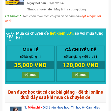
Ngày hết hạn :
31/07/2026
Thuộc chuyên đề :
Máy tính và cộng đồng
Lời khuyên*
: Nên chọn mua theo chuyên đề để đảm bảo
đạt kết quả tốt
nhất
Mua cả chuyên đề
tiết kiệm 33%
so với mua từng
bài
MUA LẺ
CẢ CHUYÊN ĐỀ
số bài giảng :
1
số bài giảng + đề thi:
11
35,000 VNĐ
120,000 VNĐ
Đặt mua
Đặt mua
Bạn được học tất cả các bài giảng - đề thi online
dưới đây sau khi mua cả chuyên đề
1.
Miễn phí -
Giới thiệu khóa học: Tin học 6 - Cánh diều