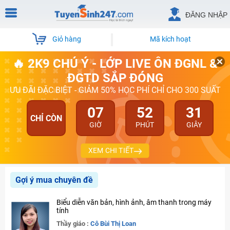
ĐĂNG NHẬP
Giỏ hàng
Mã kích hoạt
🔥 2K9 CHÚ Ý - LỚP LIVE ÔN ĐGNL &
ĐGTD SẮP ĐÓNG
ƯU ĐÃI ĐẶC BIỆT - GIẢM 50% HỌC PHÍ CHỈ CHO 300 SUẤT
07
52
31
CHỈ CÒN
GIỜ
PHÚT
GIÂY
XEM CHI TIẾT
Gợi ý mua chuyên đề
Biểu diễn văn bản, hình ảnh, âm thanh trong máy
tính
Thầy giáo :
Cô Bùi Thị Loan