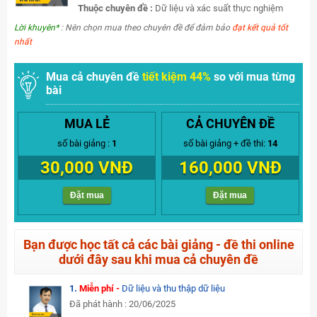
Thuộc chuyên đề :
Dữ liệu và xác suất thực nghiệm
Lời khuyên*
: Nên chọn mua theo chuyên đề để đảm bảo
đạt kết quả tốt
nhất
Mua cả chuyên đề
tiết kiệm 44%
so với mua từng
bài
MUA LẺ
CẢ CHUYÊN ĐỀ
số bài giảng :
1
số bài giảng + đề thi:
14
30,000 VNĐ
160,000 VNĐ
Đặt mua
Đặt mua
Bạn được học tất cả các bài giảng - đề thi online
dưới đây sau khi mua cả chuyên đề
1.
Miễn phí -
Dữ liệu và thu thập dữ liệu
Đã phát hành : 20/06/2025