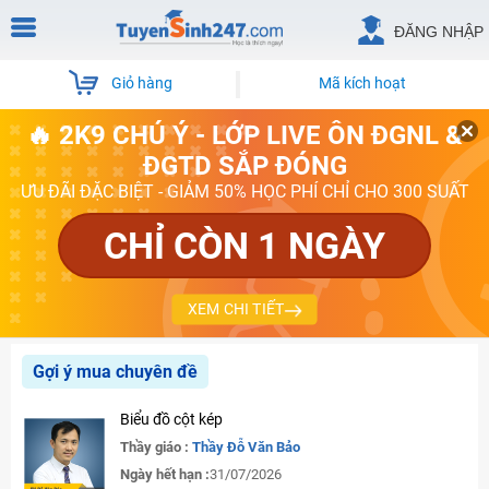
ĐĂNG NHẬP
Giỏ hàng
Mã kích hoạt
🔥 2K9 CHÚ Ý - LỚP LIVE ÔN ĐGNL &
ĐGTD SẮP ĐÓNG
ƯU ĐÃI ĐẶC BIỆT - GIẢM 50% HỌC PHÍ CHỈ CHO 300 SUẤT
CHỈ CÒN 1 NGÀY
XEM CHI TIẾT
Gợi ý mua chuyên đề
Biểu đồ cột kép
Thầy giáo :
Thầy Đỗ Văn Bảo
Ngày hết hạn :
31/07/2026