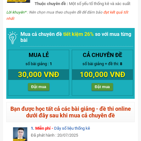
Thuộc chuyên đề :
Một số yếu tố thống kê và xác suất
Lời khuyên*
: Nên chọn mua theo chuyên đề để đảm bảo
đạt kết quả tốt
nhất
Mua cả chuyên đề
tiết kiệm 26%
so với mua từng
bài
MUA LẺ
CẢ CHUYÊN ĐỀ
số bài giảng :
1
số bài giảng + đề thi:
8
30,000 VNĐ
100,000 VNĐ
Đặt mua
Đặt mua
Bạn được học tất cả các bài giảng - đề thi online
dưới đây sau khi mua cả chuyên đề
1.
Miễn phí -
Dãy số liệu thống kê
Đã phát hành : 20/07/2025