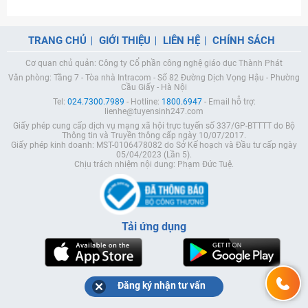
TRANG CHỦ
GIỚI THIỆU
LIÊN HỆ
CHÍNH SÁCH
Cơ quan chủ quản: Công ty Cổ phần công nghệ giáo dục Thành Phát
Văn phòng: Tầng 7 - Tòa nhà Intracom - Số 82 Đường Dịch Vọng Hậu - Phường
Cầu Giấy - Hà Nội
Tel:
024.7300.7989
- Hotline:
1800.6947
- Email hỗ trợ:
lienhe@tuyensinh247.com
Giấy phép cung cấp dịch vụ mạng xã hội trực tuyến số 337/GP-BTTTT do Bộ
Thông tin và Truyền thông cấp ngày 10/07/2017.
Giấy phép kinh doanh: MST-0106478082 do Sở Kế hoạch và Đầu tư cấp ngày
05/04/2023 (Lần 5).
Chịu trách nhiệm nội dung: Phạm Đức Tuệ.
Tải ứng dụng
Đăng ký nhận tư vấn