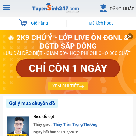
ĐĂNG NHẬP
Giỏ hàng
Mã kích hoạt
🔥 2K9 CHÚ Ý - LỚP LIVE ÔN ĐGNL &
ĐGTD SẮP ĐÓNG
ƯU ĐÃI ĐẶC BIỆT - GIẢM 50% HỌC PHÍ CHỈ CHO 300 SUẤT
CHỈ CÒN 1 NGÀY
XEM CHI TIẾT
Gợi ý mua chuyên đề
Biểu đồ cột
Thầy giáo :
Thầy Trần Trọng Thường
Ngày hết hạn :
31/07/2026