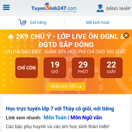
ĐĂNG NHẬP
Giỏ hàng
Mã kích hoạt
🔥 2K9 CHÚ Ý - LỚP LIVE ÔN ĐGNL &
ĐGTD SẮP ĐÓNG
ƯU ĐÃI ĐẶC BIỆT - GIẢM 50% HỌC PHÍ CHỈ CHO 300 SUẤT
19
29
21
CHỈ CÒN
GIỜ
PHÚT
GIÂY
XEM CHI TIẾT
Học trực tuyến lớp 7 với Thầy cô giỏi, nổi tiếng
Môn Toán
|
Môn Ngữ văn
Link xem nhanh:
Các bậc phụ huynh và các em học sinh thân mến!