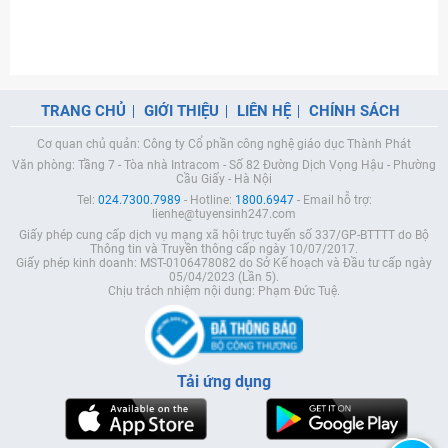
TRANG CHỦ
GIỚI THIỆU
LIÊN HỆ
CHÍNH SÁCH
Cơ quan chủ quản: Công ty Cổ phần công nghệ giáo dục Thành Phát
Văn phòng: Tầng 7 - Tòa nhà Intracom - Số 82 Đường Dịch Vọng Hậu - Phường
Cầu Giấy - Hà Nội
Tel:
024.7300.7989
- Hotline:
1800.6947
- Email hỗ trợ:
lienhe@tuyensinh247.com
Giấy phép cung cấp dịch vụ mạng xã hội trực tuyến số 337/GP-BTTTT do Bộ
Thông tin và Truyền thông cấp ngày 10/07/2017.
Giấy phép kinh doanh: MST-0106478082 do Sở Kế hoạch và Đầu tư cấp ngày
05/04/2023 (Lần 5).
Chịu trách nhiệm nội dung: Phạm Đức Tuệ.
Tải ứng dụng