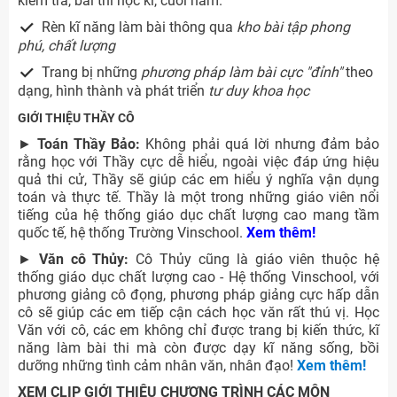
kiểm tra, bài thi học kì, cuối năm.
Rèn kĩ năng làm bài thông qua
kho bài tập phong
phú, chất lượng
Trang bị những
phương pháp làm bài cực "đỉnh"
theo
dạng, h
ình thành và phát triển
tư duy khoa học
GIỚI THIỆU THẦY CÔ
►
Toán Thầy Bảo:
Không phải quá lời nhưng đảm bảo
rằng học với Thầy cực dễ hiểu, ngoài việc đáp ứng hiệu
quả thi cử, Thầy sẽ giúp các em hiểu ý nghĩa vận dụng
toán và thực tế. Thầy là một trong những giáo viên nổi
tiếng của hệ thống giáo dục chất lượng cao mang tầm
quốc tế, hệ thống Trường Vinschool.
Xem thêm!
►
Văn cô Thủy:
Cô Thủy cũng là giáo viên thuộc hệ
thống giáo dục chất lượng cao - Hệ thống Vinschool, với
phương giảng cô đọng, phương pháp giảng cực hấp dẫn
cô sẽ giúp các em tiếp cận cách học văn rất thú vị.
Học
Văn với cô, các em không chỉ được trang bị kiến thức, kĩ
năng làm bài thi mà còn được dạy kĩ năng sống, bồi
dưỡng những tình cảm nhân văn, nhân đạo!
Xem thêm!
XEM CLIP GIỚI THIỆU CHƯƠNG TRÌNH CÁC MÔN