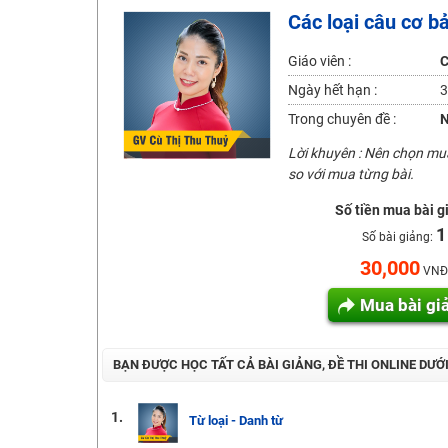
Các loại câu cơ b
2K6! Lộ Trình Sun 2024 - Ba bước luyện thi TN THPT - Đ
Hot! Lễ hội đồng giá 449K - 499K toàn bộ khoá học tại
Giáo viên :
C
Khuyến Mãi Khoá Học 1K Chỉ Từ 11-13/09/2024
Ngày hết hạn :
3
Đồng giá khóa học 499K - 399K (13/11-15/11)
Trong chuyên đề :
N
Khai giảng các khóa lớp 9 Toán - Lý - Hóa - Văn - Anh 
Lời khuyên : Nên chọn m
Khai giảng khóa Ngữ văn 7 - xây nền vững chắc cho tươn
so với mua từng bài.
Luyện thi vào lớp 10 môn Toán, Văn, Hóa, Anh, Lý với giáo
Số tiền mua bài g
1
Số bài giảng:
30,000
VNĐ
Mua bài gi
BẠN ĐƯỢC HỌC TẤT CẢ BÀI GIẢNG, ĐỀ THI ONLINE DƯỚ
1.
Từ loại - Danh từ