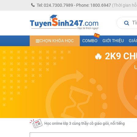
Tel: 024.7300.7989 - Phone: 1800.6947
(Thời gian hỗ
Học trực tuyến lớp 10 các môn Toán - Lý - Hóa - Văn - An
CHỌN KHÓA HỌC
COMBO
GIỚI THIỆU
GIÁ
Học trực tuyến lớp 11 đủ môn cùng Thầy Cô giỏi, nổi tiế
🔥 2K9 CH
Học online trực tuyến cấp Tiểu học và THCS năm học 2
Học online lớp 5 cùng thầy cô giáo giỏi, nổi tiếng
Học online lớp 7 cùng thầy cô giáo giỏi
Học online lớp 6 cùng thầy cô giỏi, nổi tiếng
Học online lớp 8 cùng thầy cô giáo giỏi
2K13! Bứt Phá Lớp 5 Năm Học 2023 - 2024
Học online lớp 4 cùng thầy cô giáo giỏi, nổi tiếng
Học online lớp 3 cùng thầy cô giáo giỏi, nổi tiếng
Học online lớp 2 với thầy cô giáo giỏi, nổi tiếng