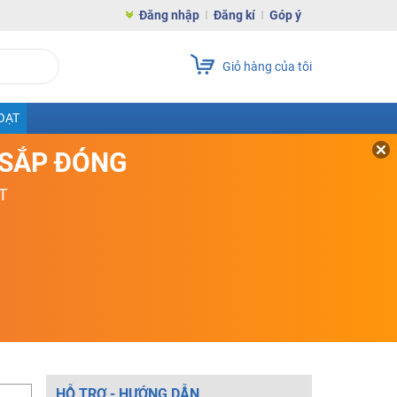
Đăng nhập
Đăng kí
Góp ý
Giỏ hàng của tôi
OẠT
D SẮP ĐÓNG
T
HỖ TRỢ - HƯỚNG DẪN