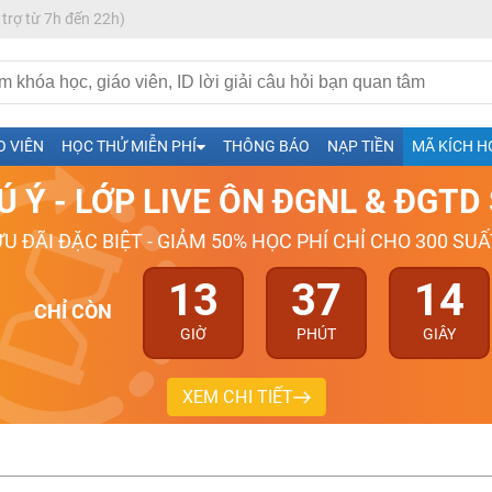
 trợ từ 7h đến 22h)
h- Sinh-Sử-Địa cùng Thầy Cô giỏi, nổi tiếng
O VIÊN
HỌC THỬ MIỄN PHÍ
THÔNG BÁO
NẠP TIỀN
MÃ KÍCH H
ng
Ú Ý - LỚP LIVE ÔN ĐGNL & ĐGT
026-2027
ƯU ĐÃI ĐẶC BIỆT - GIẢM 50% HỌC PHÍ CHỈ CHO 300 SUẤ
13
37
13
CHỈ CÒN
GIỜ
PHÚT
GIÂY
XEM CHI TIẾT