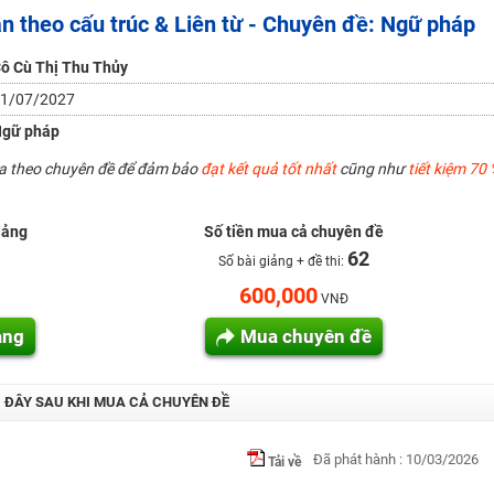
ản theo cấu trúc & Liên từ - Chuyên đề: Ngữ pháp
H ít nhất 25 điểm
 Tuyensinh247 (Từ 16-18/07/2025)
ô Cù Thị Thu Thủy
1/07/2027
gữ pháp
năm 2018
ua theo chuyên đề để đảm bảo
đạt kết quả tốt nhất
cũng như
tiết kiệm 70 
g lai!
 viên giỏi và nổi tiếng
iảng
Số tiền mua cả chuyên đề
62
Số bài giảng + đề thi:
600,000
VNĐ
ảng
Mua chuyên đề
I ĐÂY SAU KHI MUA CẢ CHUYÊN ĐỀ
Đã phát hành : 10/03/2026
Tải về