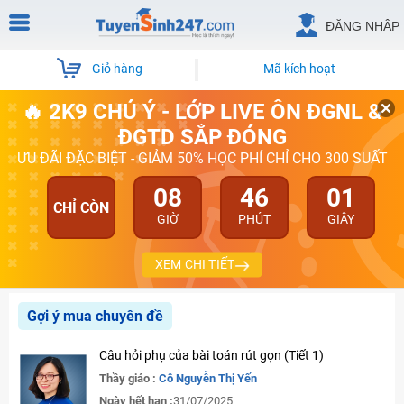
ĐĂNG NHẬP
Giỏ hàng
Mã kích hoạt
🔥 2K9 CHÚ Ý - LỚP LIVE ÔN ĐGNL &
ĐGTD SẮP ĐÓNG
ƯU ĐÃI ĐẶC BIỆT - GIẢM 50% HỌC PHÍ CHỈ CHO 300 SUẤT
08
46
01
CHỈ CÒN
GIỜ
PHÚT
GIÂY
XEM CHI TIẾT
Gợi ý mua chuyên đề
Câu hỏi phụ của bài toán rút gọn (Tiết 1)
Thầy giáo :
Cô Nguyễn Thị Yến
Ngày hết hạn :
31/07/2025