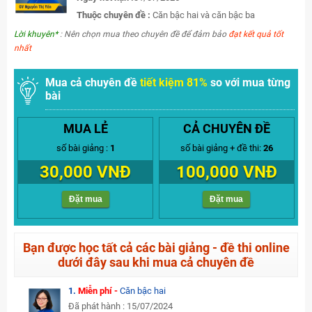
Thuộc chuyên đề :
Căn bậc hai và căn bậc ba
Lời khuyên*
: Nên chọn mua theo chuyên đề để đảm bảo
đạt kết quả tốt
nhất
Mua cả chuyên đề
tiết kiệm 81%
so với mua từng
bài
MUA LẺ
CẢ CHUYÊN ĐỀ
số bài giảng :
1
số bài giảng + đề thi:
26
30,000 VNĐ
100,000 VNĐ
Đặt mua
Đặt mua
Bạn được học tất cả các bài giảng - đề thi online
dưới đây sau khi mua cả chuyên đề
1.
Miễn phí -
Căn bậc hai
Đã phát hành : 15/07/2024