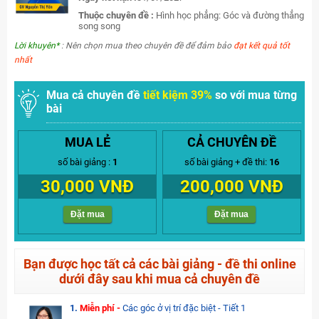
Thuộc chuyên đề :
Hình học phẳng: Góc và đường thẳng
song song
Lời khuyên*
: Nên chọn mua theo chuyên đề để đảm bảo
đạt kết quả tốt
nhất
Mua cả chuyên đề
tiết kiệm 39%
so với mua từng
bài
MUA LẺ
CẢ CHUYÊN ĐỀ
số bài giảng :
1
số bài giảng + đề thi:
16
30,000 VNĐ
200,000 VNĐ
Đặt mua
Đặt mua
Bạn được học tất cả các bài giảng - đề thi online
dưới đây sau khi mua cả chuyên đề
1.
Miễn phí -
Các góc ở vị trí đặc biệt - Tiết 1