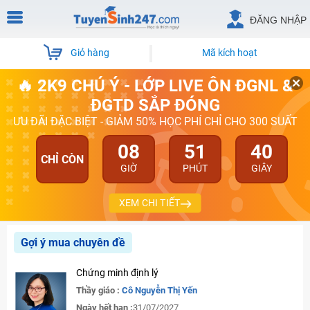
ĐĂNG NHẬP
Giỏ hàng
Mã kích hoạt
🔥 2K9 CHÚ Ý - LỚP LIVE ÔN ĐGNL &
ĐGTD SẮP ĐÓNG
ƯU ĐÃI ĐẶC BIỆT - GIẢM 50% HỌC PHÍ CHỈ CHO 300 SUẤT
08
51
40
CHỈ CÒN
GIỜ
PHÚT
GIÂY
XEM CHI TIẾT
Gợi ý mua chuyên đề
Chứng minh định lý
Thầy giáo :
Cô Nguyễn Thị Yến
Ngày hết hạn :
31/07/2027