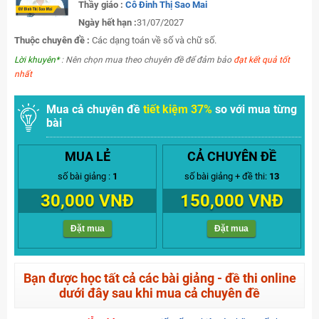
Thầy giáo :
Cô Đinh Thị Sao Mai
Ngày hết hạn :
31/07/2027
Thuộc chuyên đề :
Các dạng toán về số và chữ số.
Lời khuyên*
: Nên chọn mua theo chuyên đề để đảm bảo
đạt kết quả tốt
nhất
Mua cả chuyên đề
tiết kiệm 37%
so với mua từng
bài
MUA LẺ
CẢ CHUYÊN ĐỀ
số bài giảng :
1
số bài giảng + đề thi:
13
30,000 VNĐ
150,000 VNĐ
Đặt mua
Đặt mua
Bạn được học tất cả các bài giảng - đề thi online
dưới đây sau khi mua cả chuyên đề