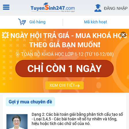
ĐĂNG NHẬP
Giỏ hàng
Mã kích hoạt
💥 NGÀY HỘI TRẢ GIÁ - MUA KHOÁ HỌC
THEO GIÁ BẠN MUỐN❗
🎯 TOÀN BỘ KHOÁ HỌC LỚP 1-12 (TỪ 10-12/08)
CHỈ CÒN 1 NGÀY
XEM CHI TIẾT
Gợi ý mua chuyên đề
Dạng 2: Các bài toán giải bằng phân tích cấu tạo số
- Loại 3,4,5 - Các bài toán về số tự nhiên và tổng,
hiệu hoặc tích các chữ số của nó.