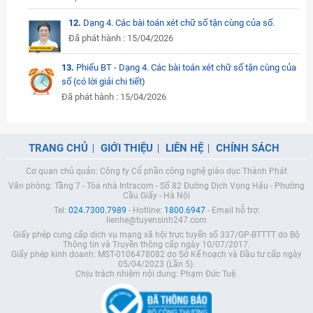
12.
Dạng 4. Các bài toán xét chữ số tận cùng của số.
Đã phát hành : 15/04/2026
13.
Phiếu BT - Dạng 4. Các bài toán xét chữ số tận cùng của
số (có lời giải chi tiết)
Đã phát hành : 15/04/2026
TRANG CHỦ
GIỚI THIỆU
LIÊN HỆ
CHÍNH SÁCH
Cơ quan chủ quản: Công ty Cổ phần công nghệ giáo dục Thành Phát
Văn phòng: Tầng 7 - Tòa nhà Intracom - Số 82 Đường Dịch Vọng Hậu - Phường
Cầu Giấy - Hà Nội
Tel:
024.7300.7989
- Hotline:
1800.6947
- Email hỗ trợ:
lienhe@tuyensinh247.com
Giấy phép cung cấp dịch vụ mạng xã hội trực tuyến số 337/GP-BTTTT do Bộ
Thông tin và Truyền thông cấp ngày 10/07/2017.
Giấy phép kinh doanh: MST-0106478082 do Sở Kế hoạch và Đầu tư cấp ngày
05/04/2023 (Lần 5).
Chịu trách nhiệm nội dung: Phạm Đức Tuệ.