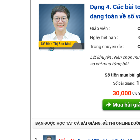
Dạng 4. Các bài t
Học online lớp 2 với thầy cô giáo giỏi, nổi tiếng
dạng toán về số v
2K6! Lộ Trình Sun 2024 - Ba bước luyện thi TN THPT - Đ
Hot! Lễ hội đồng giá 449K - 499K toàn bộ khoá học tại
Giáo viên :
C
Khuyến Mãi Khoá Học 1K Chỉ Từ 11-13/09/2024
Ngày hết hạn :
3
Đồng giá khóa học 499K - 399K (13/11-15/11)
Trong chuyên đề :
C
Khai giảng các khóa lớp 9 Toán - Lý - Hóa - Văn - Anh 
Lời khuyên : Nên chọn m
so với mua từng bài.
Khai giảng khóa Ngữ văn 7 - xây nền vững chắc cho tươn
Luyện thi vào lớp 10 môn Toán, Văn, Hóa, Anh, Lý với giáo
Số tiền mua bài g
1
Số bài giảng:
30,000
VNĐ
Mua bài gi
BẠN ĐƯỢC HỌC TẤT CẢ BÀI GIẢNG, ĐỀ THI ONLINE DƯỚ
1.