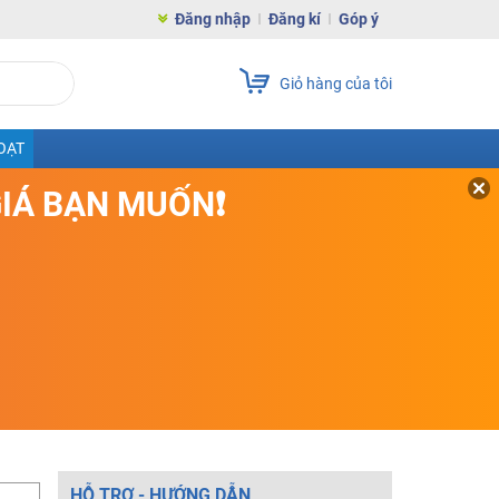
Đăng nhập
Đăng kí
Góp ý
Giỏ hàng của tôi
OẠT
GIÁ BẠN MUỐN❗
HỖ TRỢ - HƯỚNG DẪN