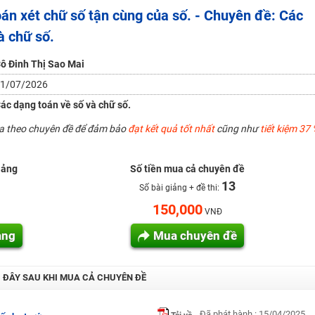
oán xét chữ số tận cùng của số. - Chuyên đề: Các
à chữ số.
H ít nhất 25 điểm
 Tuyensinh247 (Từ 16-18/07/2025)
ô Đinh Thị Sao Mai
1/07/2026
ác dạng toán về số và chữ số.
năm 2018
ua theo chuyên đề để đảm bảo
đạt kết quả tốt nhất
cũng như
tiết kiệm 37 
g lai!
 viên giỏi và nổi tiếng
iảng
Số tiền mua cả chuyên đề
13
Số bài giảng + đề thi:
150,000
VNĐ
ảng
Mua chuyên đề
I ĐÂY SAU KHI MUA CẢ CHUYÊN ĐỀ
Đã phát hành : 15/04/2025