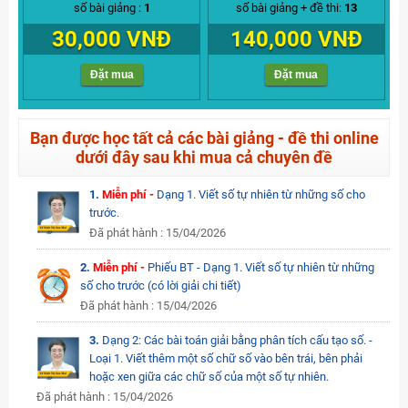
số bài giảng :
1
số bài giảng + đề thi:
13
30,000 VNĐ
140,000 VNĐ
Đặt mua
Đặt mua
Bạn được học tất cả các bài giảng - đề thi online
dưới đây sau khi mua cả chuyên đề
1.
Miễn phí -
Dạng 1. Viết số tự nhiên từ những số cho
trước.
Đã phát hành : 15/04/2026
2.
Miễn phí -
Phiếu BT - Dạng 1. Viết số tự nhiên từ những
số cho trước (có lời giải chi tiết)
Đã phát hành : 15/04/2026
3.
Dạng 2: Các bài toán giải bằng phân tích cấu tạo số. -
Loại 1. Viết thêm một số chữ số vào bên trái, bên phải
hoặc xen giữa các chữ số của một số tự nhiên.
Đã phát hành : 15/04/2026