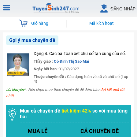
ĐĂNG NHẬP
Giỏ hàng
Mã kích hoạt
Gợi ý mua chuyên đề
Dạng 4. Các bài toán xét chữ số tận cùng của số.
Thầy giáo :
Cô Đinh Thị Sao Mai
Ngày hết hạn :
31/07/2027
Thuộc chuyên đề :
Các dạng toán về số và chữ số (Lớp
4)
Lời khuyên*
: Nên chọn mua theo chuyên đề để đảm bảo
đạt kết quả tốt
nhất
Mua cả chuyên đề
tiết kiệm 42%
so với mua từng
bài
MUA LẺ
CẢ CHUYÊN ĐỀ