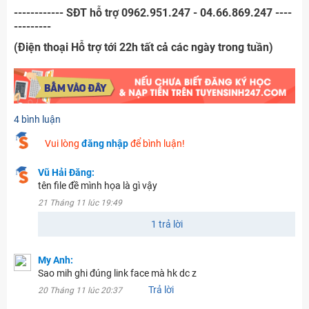
------------ SĐT hỗ trợ 0962.951.247 - 04.66.869.247 ----
---------
(Điện thoại Hỗ trợ tới 22h tất cả các ngày trong tuần)
4 bình luận
Vui lòng
đăng nhập
để bình luận!
Vũ Hải Đăng:
tên file đề mình họa là gì vậy
21 Tháng 11 lúc 19:49
1 trả lời
My Anh:
Sao mih ghi đúng link face mà hk dc z
Trả lời
20 Tháng 11 lúc 20:37