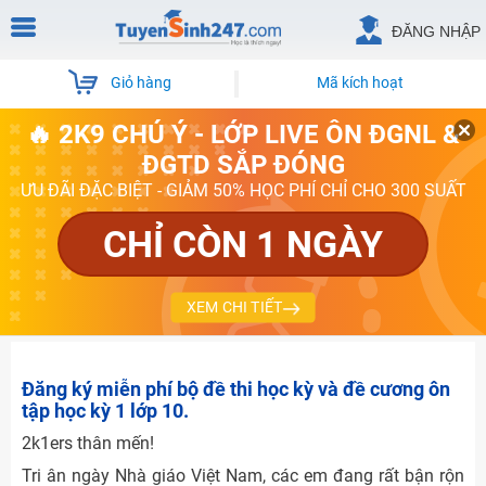
ĐĂNG NHẬP
Giỏ hàng
Mã kích hoạt
🔥 2K9 CHÚ Ý - LỚP LIVE ÔN ĐGNL &
ĐGTD SẮP ĐÓNG
ƯU ĐÃI ĐẶC BIỆT - GIẢM 50% HỌC PHÍ CHỈ CHO 300 SUẤT
CHỈ CÒN 1 NGÀY
XEM CHI TIẾT
Đăng ký miễn phí bộ đề thi học kỳ và đề cương ôn
tập học kỳ 1 lớp 10.
2k1ers thân mến!
Tri ân ngày Nhà giáo Việt Nam, các em đang rất bận rộn