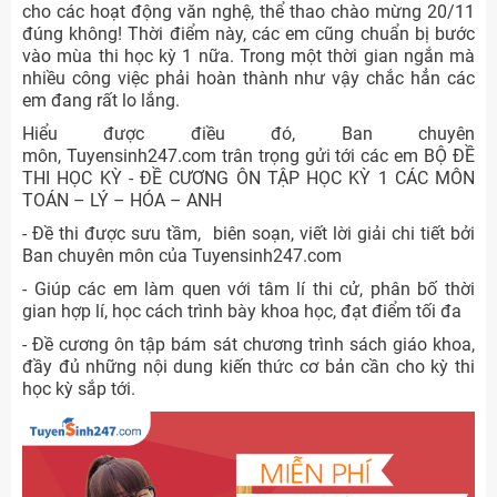
cho các hoạt động văn nghệ, thể thao chào mừng 20/11
đúng không! Thời điểm này, các em cũng chuẩn bị bước
vào mùa thi học kỳ 1 nữa. Trong một thời gian ngắn mà
nhiều công việc phải hoàn thành như vậy chắc hẳn các
em đang rất lo lắng.
Hiểu được điều đó, Ban chuyên
môn, Tuyensinh247.com trân trọng gửi tới các em BỘ ĐỀ
THI HỌC KỲ - ĐỀ CƯƠNG ÔN TẬP HỌC KỲ 1 CÁC MÔN
TOÁN – LÝ – HÓA – ANH
- Đề thi được sưu tầm, biên soạn, viết lời giải chi tiết bởi
Ban chuyên môn của Tuyensinh247.com
- Giúp các em làm quen với tâm lí thi cử, phân bố thời
gian hợp lí, học cách trình bày khoa học, đạt điểm tối đa
- Đề cương ôn tập bám sát chương trình sách giáo khoa,
đầy đủ những nội dung kiến thức cơ bản cần cho kỳ thi
học kỳ sắp tới.