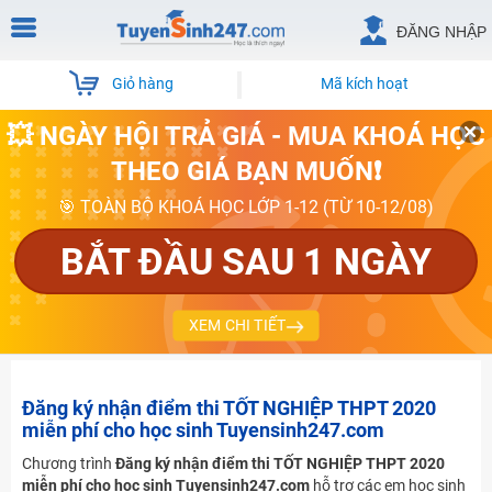
ĐĂNG NHẬP
Giỏ hàng
Mã kích hoạt
💥 NGÀY HỘI TRẢ GIÁ - MUA KHOÁ HỌC
THEO GIÁ BẠN MUỐN❗
🎯 TOÀN BỘ KHOÁ HỌC LỚP 1-12 (TỪ 10-12/08)
BẮT ĐẦU SAU 1 NGÀY
XEM CHI TIẾT
Đăng ký nhận điểm thi TỐT NGHIỆP THPT 2020
miễn phí cho học sinh Tuyensinh247.com
Chương trình
Đăng ký nhận điểm thi TỐT NGHIỆP THPT 2020
miễn phí cho học sinh Tuyensinh247.com
hỗ trợ các em học sinh