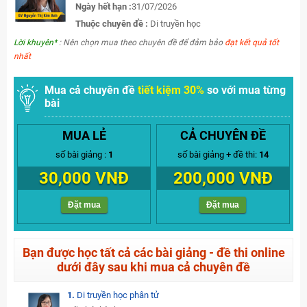
Ngày hết hạn :
31/07/2026
Thuộc chuyên đề :
Di truyền học
Lời khuyên*
: Nên chọn mua theo chuyên đề để đảm bảo
đạt kết quả tốt
nhất
Mua cả chuyên đề
tiết kiệm 30%
so với mua từng
bài
MUA LẺ
CẢ CHUYÊN ĐỀ
số bài giảng :
1
số bài giảng + đề thi:
14
30,000 VNĐ
200,000 VNĐ
Đặt mua
Đặt mua
Bạn được học tất cả các bài giảng - đề thi online
dưới đây sau khi mua cả chuyên đề
1.
Di truyền học phân tử