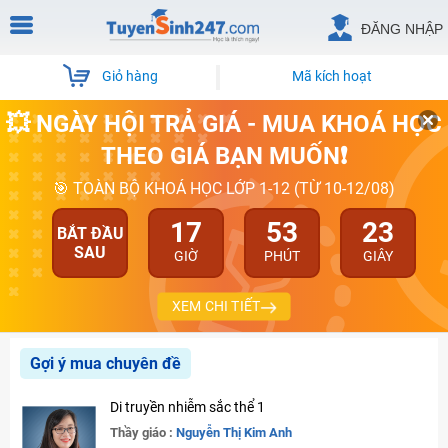
ĐĂNG NHẬP
Giỏ hàng
Mã kích hoạt
💥 NGÀY HỘI TRẢ GIÁ - MUA KHOÁ HỌC
THEO GIÁ BẠN MUỐN❗
🎯 TOÀN BỘ KHOÁ HỌC LỚP 1-12 (TỪ 10-12/08)
17
53
23
BẮT ĐẦU
SAU
GIỜ
PHÚT
GIÂY
XEM CHI TIẾT
Gợi ý mua chuyên đề
Di truyền nhiễm sắc thể 1
Thầy giáo :
Nguyễn Thị Kim Anh