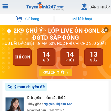
ĐĂNG NHẬP
Giỏ hàng
Mã kích hoạt
🔥 2K9 CHÚ Ý - LỚP LIVE ÔN ĐGNL &
ĐGTD SẮP ĐÓNG
ƯU ĐÃI ĐẶC BIỆT - GIẢM 50% HỌC PHÍ CHỈ CHO 300 SUẤT
14
14
13
CHỈ CÒN
GIỜ
PHÚT
GIÂY
XEM CHI TIẾT
Gợi ý mua chuyên đề
Di truyền nhiễm sắc thể 2
Thầy giáo :
Nguyễn Thị Kim Anh
Ngày hết hạn :
31/07/2027