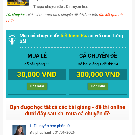
Thuộc chuyên đề :
Di truyền học
Lời khuyên*
: Nên chọn mua theo chuyên đề để đảm bảo
đạt kết quả tốt
nhất
Mua cả chuyên đề
tiết kiệm 5%
so với mua từng
bài
MUA LẺ
CẢ CHUYÊN ĐỀ
số bài giảng :
1
số bài giảng + đề thi:
14
30,000 VNĐ
300,000 VNĐ
Đặt mua
Đặt mua
Bạn được học tất cả các bài giảng - đề thi online
dưới đây sau khi mua cả chuyên đề
1.
Di truyền học phân tử
Đã phát hành : 01/06/2026