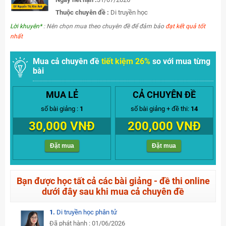
Thuộc chuyên đề :
Di truyền học
Lời khuyên*
: Nên chọn mua theo chuyên đề để đảm bảo
đạt kết quả tốt
nhất
Mua cả chuyên đề
tiết kiệm 26%
so với mua từng
bài
MUA LẺ
CẢ CHUYÊN ĐỀ
số bài giảng :
1
số bài giảng + đề thi:
14
30,000 VNĐ
200,000 VNĐ
Đặt mua
Đặt mua
Bạn được học tất cả các bài giảng - đề thi online
dưới đây sau khi mua cả chuyên đề
1.
Di truyền học phân tử
Đã phát hành : 01/06/2026