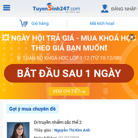
ĐĂNG NHẬP
Giỏ hàng
Mã kích hoạt
💥 NGÀY HỘI TRẢ GIÁ - MUA KHOÁ HỌC
THEO GIÁ BẠN MUỐN❗
🎯 TOÀN BỘ KHOÁ HỌC LỚP 1-12 (TỪ 10-12/08)
BẮT ĐẦU SAU 1 NGÀY
XEM CHI TIẾT
Gợi ý mua chuyên đề
Di truyền nhiễm sắc thể 2
Thầy giáo :
Nguyễn Thị Kim Anh
Ngày hết hạn :
31/07/2026