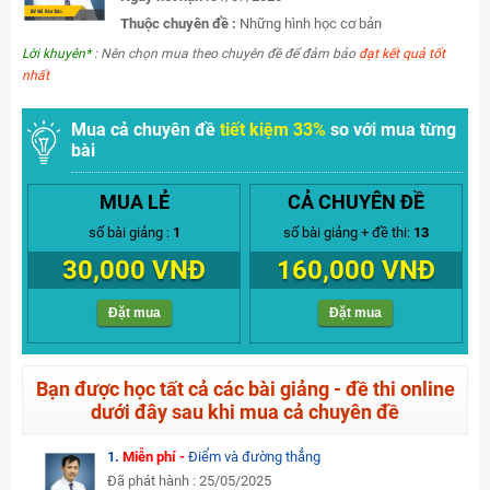
Thuộc chuyên đề :
Những hình học cơ bản
Lời khuyên*
: Nên chọn mua theo chuyên đề để đảm bảo
đạt kết quả tốt
nhất
Mua cả chuyên đề
tiết kiệm 33%
so với mua từng
bài
MUA LẺ
CẢ CHUYÊN ĐỀ
số bài giảng :
1
số bài giảng + đề thi:
13
30,000 VNĐ
160,000 VNĐ
Đặt mua
Đặt mua
Bạn được học tất cả các bài giảng - đề thi online
dưới đây sau khi mua cả chuyên đề
1.
Miễn phí -
Điểm và đường thẳng
Đã phát hành : 25/05/2025