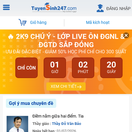
ĐĂNG NHẬP
Giỏ hàng
Mã kích hoạt
🔥 2K9 CHÚ Ý - LỚP LIVE ÔN ĐGNL &
ĐGTD SẮP ĐÓNG
ƯU ĐÃI ĐẶC BIỆT - GIẢM 50% HỌC PHÍ CHỈ CHO 300 SUẤT
01
02
20
CHỈ CÒN
GIỜ
PHÚT
GIÂY
XEM CHI TIẾT
Gợi ý mua chuyên đề
Điềm nằm giữa hai điểm. Tia
Thầy giáo :
Thầy Đỗ Văn Bảo
Ngày hết hạn :
31/07/2026