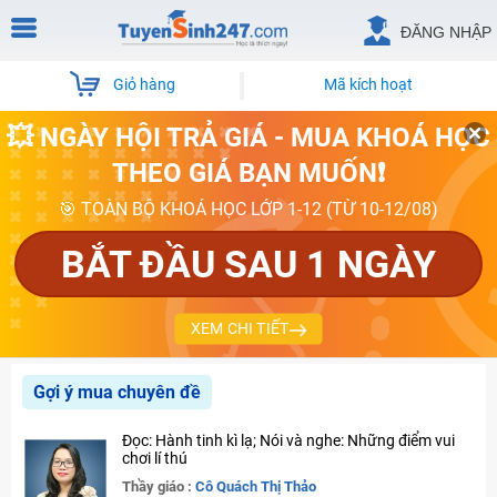
ĐĂNG NHẬP
Giỏ hàng
Mã kích hoạt
💥 NGÀY HỘI TRẢ GIÁ - MUA KHOÁ HỌC
THEO GIÁ BẠN MUỐN❗
🎯 TOÀN BỘ KHOÁ HỌC LỚP 1-12 (TỪ 10-12/08)
BẮT ĐẦU SAU 1 NGÀY
XEM CHI TIẾT
Gợi ý mua chuyên đề
Đọc: Hành tinh kì lạ; Nói và nghe: Những điểm vui
chơi lí thú
Thầy giáo :
Cô Quách Thị Thảo