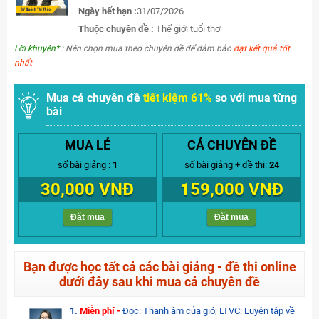
Ngày hết hạn :
31/07/2026
Thuộc chuyên đề :
Thế giới tuổi thơ
Lời khuyên*
: Nên chọn mua theo chuyên đề để đảm bảo
đạt kết quả tốt
nhất
Mua cả chuyên đề
tiết kiệm 61%
so với mua từng
bài
MUA LẺ
CẢ CHUYÊN ĐỀ
số bài giảng :
1
số bài giảng + đề thi:
24
30,000 VNĐ
159,000 VNĐ
Đặt mua
Đặt mua
Bạn được học tất cả các bài giảng - đề thi online
dưới đây sau khi mua cả chuyên đề
1.
Miễn phí -
Đọc: Thanh âm của gió; LTVC: Luyện tập về