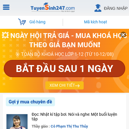
ĐĂNG NHẬP
Giỏ hàng
Mã kích hoạt
💥 NGÀY HỘI TRẢ GIÁ - MUA KHOÁ HỌC
THEO GIÁ BẠN MUỐN❗
🎯 TOÀN BỘ KHOÁ HỌC LỚP 1-12 (TỪ 10-12/08)
BẮT ĐẦU SAU 1 NGÀY
XEM CHI TIẾT
Gợi ý mua chuyên đề
Đọc: Nhật kí tập bơi. Nói và nghe: Một buổi luyện
tập
Thầy giáo :
Cô Phạm Thị Thu Thủy