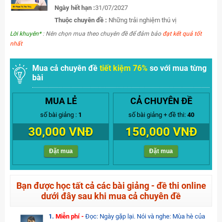
Ngày hết hạn :
31/07/2027
Thuộc chuyên đề :
Những trải nghiệm thú vị
Lời khuyên*
: Nên chọn mua theo chuyên đề để đảm bảo
đạt kết quả tốt
nhất
Mua cả chuyên đề
tiết kiệm 76%
so với mua từng
bài
MUA LẺ
CẢ CHUYÊN ĐỀ
số bài giảng :
1
số bài giảng + đề thi:
40
30,000 VNĐ
150,000 VNĐ
Đặt mua
Đặt mua
Bạn được học tất cả các bài giảng - đề thi online
dưới đây sau khi mua cả chuyên đề
1.
Miễn phí -
Đọc: Ngày gặp lại. Nói và nghe: Mùa hè của