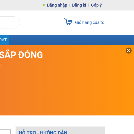
Đăng nhập
Đăng kí
Góp ý
Giỏ hàng của tôi
OẠT
D SẮP ĐÓNG
T
HỖ TRỢ - HƯỚNG DẪN