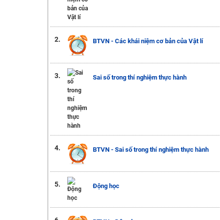
2.
BTVN - Các khái niệm cơ bản của Vật lí
3.
Sai số trong thí nghiệm thực hành
4.
BTVN - Sai số trong thí nghiệm thực hành
5.
Động học
6.