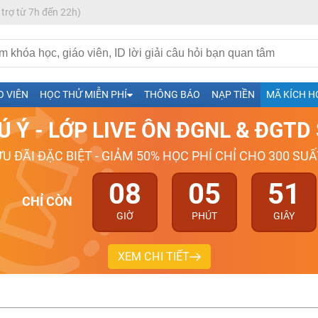
 trợ từ 7h đến 22h)
h- Sinh-Sử-Địa cùng Thầy Cô giỏi, nổi tiếng
O VIÊN
HỌC THỬ MIỄN PHÍ
THÔNG BÁO
NẠP TIỀN
MÃ KÍCH H
ng
Ú Ý - LỚP LIVE ÔN ĐGNL & ĐGT
026-2027
ƯU ĐÃI ĐẶC BIỆT - GIẢM 50% HỌC PHÍ CHỈ CHO 300 SUẤ
08
05
50
CHỈ CÒN
GIỜ
PHÚT
GIÂY
XEM CHI TIẾT