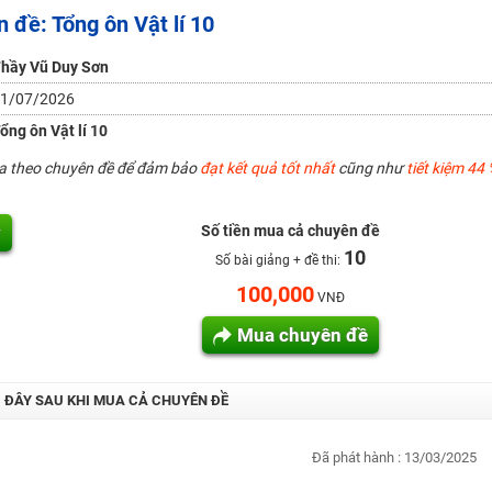
 đề: Tổng ôn Vật lí 10
H ít nhất 25 điểm
 Tuyensinh247 (Từ 16-18/07/2025)
hầy Vũ Duy Sơn
1/07/2026
ổng ôn Vật lí 10
năm 2018
ua theo chuyên đề để đảm bảo
đạt kết quả tốt nhất
cũng như
tiết kiệm 44 
g lai!
 viên giỏi và nổi tiếng
y
Số tiền mua cả chuyên đề
10
Số bài giảng + đề thi:
100,000
VNĐ
Mua chuyên đề
I ĐÂY SAU KHI MUA CẢ CHUYÊN ĐỀ
Đã phát hành : 13/03/2025