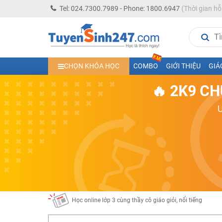
Tel: 024.7300.7989 - Phone: 1800.6947
(Thời gian hỗ
Học trực tuyến lớp 10 các môn Toán - Lý - Hóa - Văn - An
CHỌN KHÓA HỌC
COMBO
GIỚI THIỆU
GIÁ
Học trực tuyến lớp 11 đủ môn cùng Thầy Cô giỏi, nổi tiế
🔥 2K9 CH
Học online trực tuyến cấp Tiểu học và THCS năm học 2
Học online lớp 5 cùng thầy cô giáo giỏi, nổi tiếng
Học online lớp 7 cùng thầy cô giáo giỏi
Học online lớp 6 cùng thầy cô giỏi, nổi tiếng
Học online lớp 8 cùng thầy cô giáo giỏi
2K13! Bứt Phá Lớp 5 Năm Học 2023 - 2024
Học online lớp 4 cùng thầy cô giáo giỏi, nổi tiếng
Học online lớp 3 cùng thầy cô giáo giỏi, nổi tiếng
Học online lớp 2 với thầy cô giáo giỏi, nổi tiếng