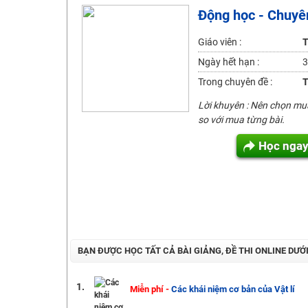
Động học - Chuyên
2K6! Lộ Trình Sun 2024 - Ba bước luyện thi TN THPT - Đ
Hot! Lễ hội đồng giá 449K - 499K toàn bộ khoá học tại
Giáo viên :
T
Khuyến Mãi Khoá Học 1K Chỉ Từ 11-13/09/2024
Ngày hết hạn :
3
Đồng giá khóa học 499K - 399K (13/11-15/11)
Trong chuyên đề :
T
Khai giảng các khóa lớp 9 Toán - Lý - Hóa - Văn - Anh 
Lời khuyên : Nên chọn m
Khai giảng khóa Ngữ văn 7 - xây nền vững chắc cho tươn
so với mua từng bài.
Luyện thi vào lớp 10 môn Toán, Văn, Hóa, Anh, Lý với giáo
Học nga
BẠN ĐƯỢC HỌC TẤT CẢ BÀI GIẢNG, ĐỀ THI ONLINE DƯỚ
1.
Miễn phí -
Các khái niệm cơ bản của Vật lí