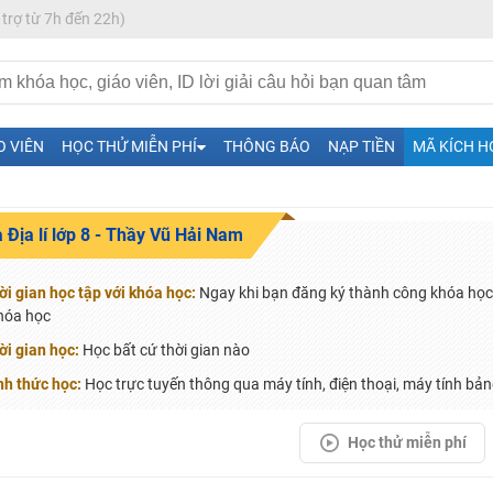
 trợ từ 7h đến 22h)
O VIÊN
HỌC THỬ MIỄN PHÍ
THÔNG BÁO
NẠP TIỀN
MÃ KÍCH H
 Địa lí lớp 8 - Thầy Vũ Hải Nam
H ít nhất 25 điểm
 Tuyensinh247 (Từ 16-18/07/2025)
ời gian học tập với khóa học:
Ngay khi bạn đăng ký thành công khóa học 
óa học
ời gian học:
Học bất cứ thời gian nào
nh thức học:
Học trực tuyến thông qua máy tính, điện thoại, máy tính bảng
năm 2018
g lai!
Học thử miễn phí
 viên giỏi và nổi tiếng