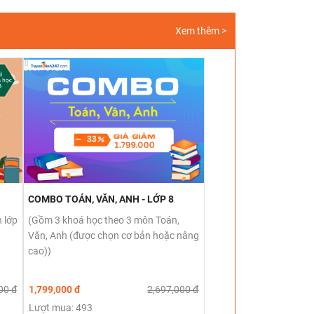
Xem thêm >
COMBO TOÁN, VĂN, ANH - LỚP 8
 lớp
(Gồm 3 khoá học theo 3 môn Toán,
Văn, Anh (được chọn cơ bản hoặc nâng
cao))
00 đ
1,799,000 đ
2,697,000 đ
Lượt mua: 493