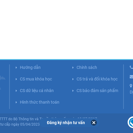
Hướng dẫn
Chính sách
CS mua khóa học
CS trả và đổi khóa học
CS dữ liệu cá nhân
CS bảo đảm sản phẩm
D
Hình thức thanh toán
BTTTT do Bộ Thông tin và Truyền thông cấp ngày 10/07/2017.
Đăng ký nhận tư vấn
tư cấp ngày 05/04/2023 (Lần 5).