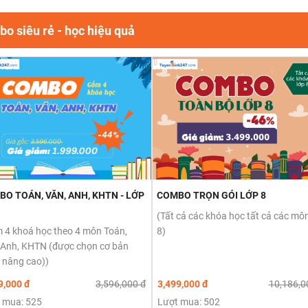
o siêu rẻ - học hiệu quả
O TOÁN, VĂN, ANH, KHTN - LỚP
COMBO TRỌN GÓI LỚP 8
(Tất cả các khóa học tất cả các môn
 4 khoá học theo 4 môn Toán,
8)
 Anh, KHTN (được chọn cơ bản
 nâng cao))
9,000 đ
3,596,000 đ
3,499,000 đ
10,186,0
 mua: 525
Lượt mua: 502