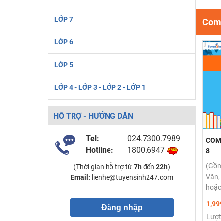
LỚP 7
Comb
LỚP 6
LỚP 5
LỚP 4 - LỚP 3 - LỚP 2 - LỚP 1
HỖ TRỢ - HƯỚNG DẪN
Tel:
024.7300.7989
COMB
Hotline:
1800.6947
8
(Gồm
(Thời gian hỗ trợ từ
7h
đến
22h
)
Văn,
Email:
lienhe@tuyensinh247.com
hoặc
1,99
Đăng nhập
Lượt