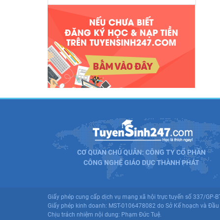
CƠ QUAN CHỦ QUẢN: CÔNG TY CỔ PHẦN
CÔNG NGHỆ GIÁO DỤC THÀNH PHÁT
Giấy phép cung cấp dịch vụ mạng xã hội trực tuyến số 337/GP-
Giấy phép kinh doanh: MST-0106478082 do Sở Kế hoạch và Đầu 
Chịu trách nhiệm nội dung: Phạm Đức Tuệ.