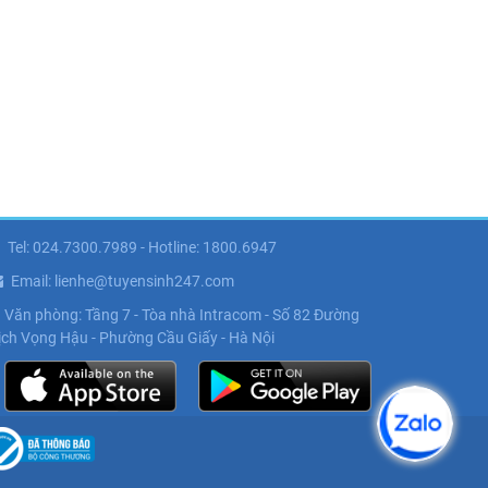
Tel: 024.7300.7989 - Hotline: 1800.6947
Email: lienhe@tuyensinh247.com
Văn phòng: Tầng 7 - Tòa nhà Intracom - Số 82 Đường
ịch Vọng Hậu - Phường Cầu Giấy - Hà Nội