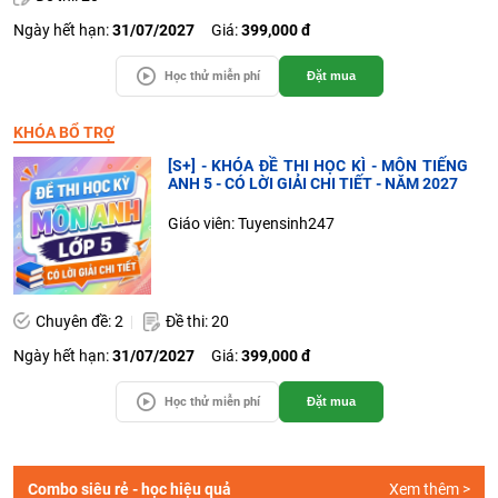
Ngày hết hạn:
31/07/2027
Giá:
399,000 đ
Học thử miễn phí
Đặt mua
KHÓA BỔ TRỢ
[S+] - KHÓA ĐỀ THI HỌC KÌ - MÔN TIẾNG
ANH 5 - CÓ LỜI GIẢI CHI TIẾT - NĂM 2027
Giáo viên: Tuyensinh247
Chuyên đề: 2
Đề thi: 20
Ngày hết hạn:
31/07/2027
Giá:
399,000 đ
Học thử miễn phí
Đặt mua
Combo siêu rẻ - học hiệu quả
Xem thêm >