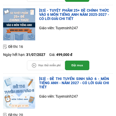
[S3] - TUYỆT PHẨM 25+ ĐỀ CHÍNH THỨC
VÀO 6 MÔN TIẾNG ANH NĂM 2025-2027 -
CÓ LỜI GIẢI CHI TIẾT
Giáo viên: Tuyensinh247
Đề thi: 16
Ngày hết hạn:
31/07/2027
Giá:
499,000 đ
Học thử miễn phí
Đặt mua
[S3] - ĐỀ THI TUYỂN SINH VÀO 6 - MÔN
TIẾNG ANH - NĂM 2027 - CÓ LỜI GIẢI CHI
TIẾT
Giáo viên: Tuyensinh247
Đề thi: 20