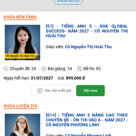
Khóa bổ trợ
KHÓA NỀN TẢNG
[S1] - TIẾNG ANH 5 - SGK GLOBAL
SUCCESS- NĂM 2027 - CÔ NGUYỄN THỊ
HOÀI THU
Giáo viên:
Cô Nguyễn Thị Hoài Thu
Chuyên đề: 29
Bài giảng: 74
Đề thi: 92
Ngày hết hạn:
31/07/2027
Giá:
899,000 đ
Học thử miễn phí
Đặt mua
KHÓA LUYỆN THI
[S1+] - TIẾNG ANH 5 NÂNG CAO THEO
CHUYÊN ĐỀ - ÔN THI VÀO 6 - NĂM 2027 -
CÔ NGUYỄN PHƯƠNG LINH
Giáo viên:
Cô Nguyễn Phương Linh