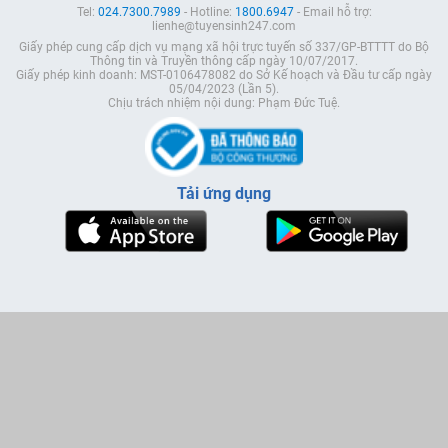
Tel:
024.7300.7989
- Hotline:
1800.6947
- Email hỗ trợ:
lienhe@tuyensinh247.com
Giấy phép cung cấp dịch vụ mạng xã hội trực tuyến số 337/GP-BTTTT do Bộ
Thông tin và Truyền thông cấp ngày 10/07/2017.
Giấy phép kinh doanh: MST-0106478082 do Sở Kế hoạch và Đầu tư cấp ngày
05/04/2023 (Lần 5).
Chịu trách nhiệm nội dung: Phạm Đức Tuệ.
Tải ứng dụng