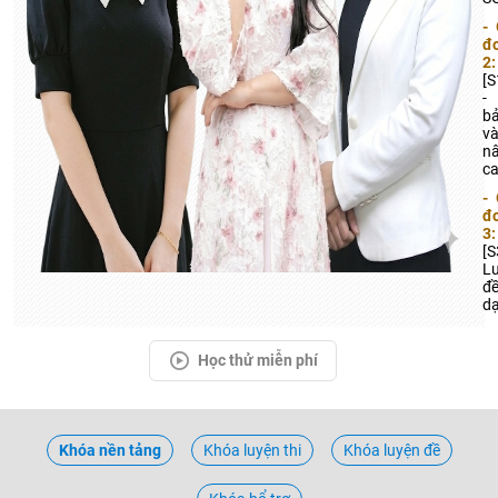
- 
đ
2:
[S
-
b
v
n
c
- 
đ
3:
[S
L
đ
d
Học thử miễn phí
Khóa nền tảng
Khóa luyện thi
Khóa luyện đề