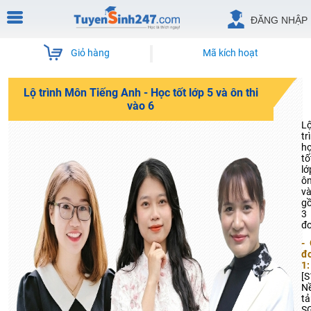
ĐĂNG NHẬP
Giỏ hàng
Mã kích hoạt
Lộ trình Môn Tiếng Anh - Học tốt lớp 5 và ôn thi
vào 6
L
tr
h
tố
lớ
ôn
v
g
3 
đo
- 
đ
1:
[S
N
t
S