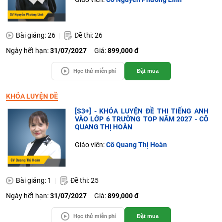
Bài giảng: 26
Đề thi: 26
Ngày hết hạn:
31/07/2027
Giá:
899,000 đ
Học thử miễn phí
Đặt mua
KHÓA LUYỆN ĐỀ
[S3+] - KHÓA LUYỆN ĐỀ THI TIẾNG ANH
VÀO LỚP 6 TRƯỜNG TOP NĂM 2027 - CÔ
QUANG THỊ HOÀN
Giáo viên:
Cô Quang Thị Hoàn
Bài giảng: 1
Đề thi: 25
Ngày hết hạn:
31/07/2027
Giá:
899,000 đ
Học thử miễn phí
Đặt mua