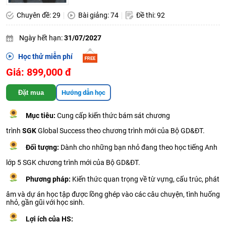
Chuyên đề: 29
Bài giảng: 74
Đề thi: 92
Ngày hết hạn:
31/07/2027
Học thử miễn phí
Giá: 899,000 đ
Đặt mua
Hướng dẫn học
Mục tiêu:
Cung cấp kiến thức bám sát chương
trình
SGK
Global Success theo chương trình mới của Bộ GD&ĐT.
Đối tượng:
Dành cho những bạn nhỏ đang theo học tiếng Anh
lớp 5 SGK chương trình mới của Bộ GD&ĐT.
Phương pháp:
Kiến thức quan trọng về từ vựng, cấu trúc, phát
âm và dự án học tập được lồng ghép vào các câu chuyện, tình huống
nhỏ, gần gũi với học sinh.
Lợi ích của HS: