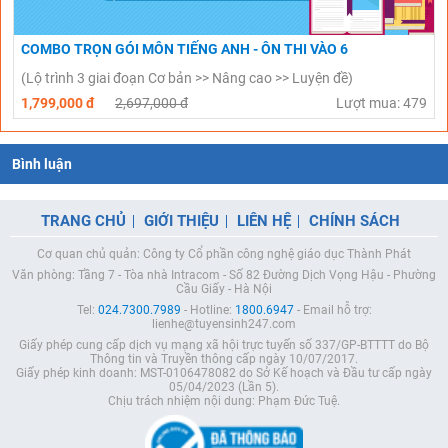
COMBO TRỌN GÓI MÔN TIẾNG ANH - ÔN THI VÀO 6
(Lộ trình 3 giai đoạn Cơ bản >> Nâng cao >> Luyện đề)
1,799,000 đ
2,697,000 đ
Lượt mua: 479
Bình luận
TRANG CHỦ
GIỚI THIỆU
LIÊN HỆ
CHÍNH SÁCH
Cơ quan chủ quản: Công ty Cổ phần công nghệ giáo dục Thành Phát
Văn phòng: Tầng 7 - Tòa nhà Intracom - Số 82 Đường Dịch Vọng Hậu - Phường
Cầu Giấy - Hà Nội
Tel:
024.7300.7989
- Hotline:
1800.6947
- Email hỗ trợ:
lienhe@tuyensinh247.com
Giấy phép cung cấp dịch vụ mạng xã hội trực tuyến số 337/GP-BTTTT do Bộ
Thông tin và Truyền thông cấp ngày 10/07/2017.
Giấy phép kinh doanh: MST-0106478082 do Sở Kế hoạch và Đầu tư cấp ngày
05/04/2023 (Lần 5).
Chịu trách nhiệm nội dung: Phạm Đức Tuệ.