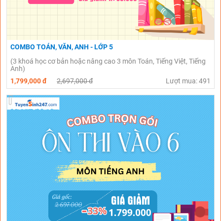
COMBO TOÁN, VĂN, ANH - LỚP 5
(3 khoá học cơ bản hoặc nâng cao 3 môn Toán, Tiếng Việt, Tiếng
Anh)
1,799,000 đ
2,697,000 đ
Lượt mua: 491