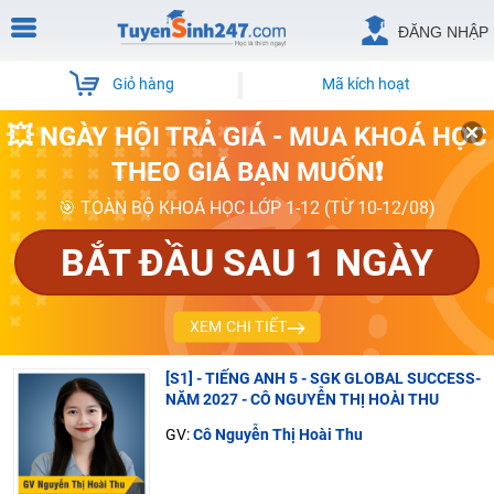
ĐĂNG NHẬP
Giỏ hàng
Mã kích hoạt
💥 NGÀY HỘI TRẢ GIÁ - MUA KHOÁ HỌC
THEO GIÁ BẠN MUỐN❗
🎯 TOÀN BỘ KHOÁ HỌC LỚP 1-12 (TỪ 10-12/08)
BẮT ĐẦU SAU 1 NGÀY
XEM CHI TIẾT
[S1] - TIẾNG ANH 5 - SGK GLOBAL SUCCESS-
NĂM 2027 - CÔ NGUYỄN THỊ HOÀI THU
GV:
Cô Nguyễn Thị Hoài Thu