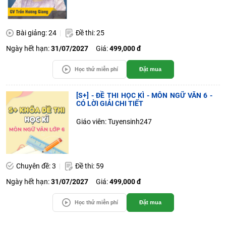
Bài giảng: 24
Đề thi: 25
Ngày hết hạn:
31/07/2027
Giá:
499,000 đ
Học thử miễn phí
Đặt mua
[S+] - ĐỀ THI HỌC KÌ - MÔN NGỮ VĂN 6 -
CÓ LỜI GIẢI CHI TIẾT
Giáo viên: Tuyensinh247
Chuyên đề: 3
Đề thi: 59
Ngày hết hạn:
31/07/2027
Giá:
499,000 đ
Học thử miễn phí
Đặt mua