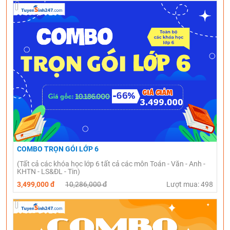
COMBO TRỌN GÓI LỚP 6
(Tất cả các khóa học lớp 6 tất cả các môn Toán - Văn - Anh -
KHTN - LS&ĐL - Tin)
3,499,000 đ
10,286,000 đ
Lượt mua: 498