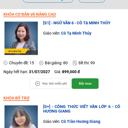
KHÓA CƠ BẢN VÀ NÂNG CAO
[S1] - NGỮ VĂN 6 - CÔ TẠ MINH THỦY
Giáo viên:
Cô Tạ Minh Thủy
Chuyên đề: 15
Bài giảng: 80
Đề thi: 99
Ngày hết hạn:
31/07/2027
Giá:
899,000 đ
Học thử miễn phí
Đặt mua
KHÓA BỔ TRỢ
[S+] - CÔNG THỨC VIẾT VĂN LỚP 6 - CÔ
HƯƠNG GIANG
Giáo viên:
Cô Trần Hương Giang