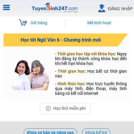
ĐĂNG NHẬP
Giỏ hàng
Mã kích hoạt
Học tốt Ngữ Văn 6 - Chương trình mới
-
Thời gian học tập với khóa học:
Ngay
khi đăng ký thành công khóa học đến
khi hết hạn khóa học
-
Thời gian học:
Học bất cứ thời gian
nào
-
Hình thức học:
Học trực tuyến thông
qua máy tính, điện thoại, máy tính
bảng có kết nối internet
Học thử miễn phí
Khóa cơ bản và nâng cao
Khóa bổ trợ