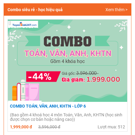
Combo siêu rẻ - học hiệu quả
Xem thêm >
COMBO TOÁN, VĂN, ANH, KHTN - LỚP 6
(Bao gồm 4 khoá học 4 môn Toán, Văn, Anh, KHTN (học sinh
được chọn cơ bản hoặc nâng cao))
1,999,000 đ
3,596,000 đ
Lượt mua: 512