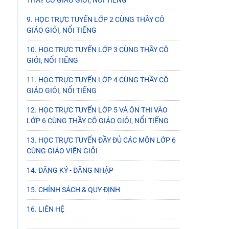
THẦY CÔ GIÁO GIỎI, NỔI TIẾNG
9. HỌC TRỰC TUYẾN LỚP 2 CÙNG THẦY CÔ
GIÁO GIỎI, NỔI TIẾNG
10. HỌC TRỰC TUYẾN LỚP 3 CÙNG THẦY CÔ
GIỎI, NỔI TIẾNG
11. HỌC TRỰC TUYẾN LỚP 4 CÙNG THẦY CÔ
GIÁO GIỎI, NỔI TIẾNG
12. HỌC TRỰC TUYẾN LỚP 5 VÀ ÔN THI VÀO
LỚP 6 CÙNG THẦY CÔ GIÁO GIỎI, NỔI TIẾNG
13. HỌC TRỰC TUYẾN ĐẦY ĐỦ CÁC MÔN LỚP 6
CÙNG GIÁO VIÊN GIỎI
14. ĐĂNG KÝ - ĐĂNG NHẬP
15. CHÍNH SÁCH & QUY ĐỊNH
16. LIÊN HỆ