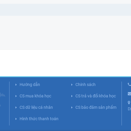
Hướng dẫn
Chính sách
CS mua khóa học
CS trả và đổi khóa học
CS dữ liệu cá nhân
CS bảo đảm sản phẩm
D
Hình thức thanh toán