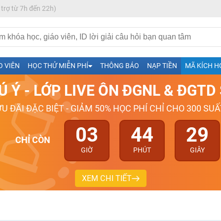
 trợ từ 7h đến 22h)
h- Sinh-Sử-Địa cùng Thầy Cô giỏi, nổi tiếng
ng
O VIÊN
HỌC THỬ MIỄN PHÍ
THÔNG BÁO
NẠP TIỀN
MÃ KÍCH H
026-2027
Ú Ý - LỚP LIVE ÔN ĐGNL & ĐGT
ƯU ĐÃI ĐẶC BIỆT - GIẢM 50% HỌC PHÍ CHỈ CHO 300 SUẤ
03
44
28
CHỈ CÒN
GIỜ
PHÚT
GIÂY
XEM CHI TIẾT
H ít nhất 25 điểm