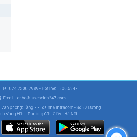
Tel: 024.7300.7989 - Hotline: 1800.6947
Email: lienhe@tuyensinh247.com
Văn phòng: Tầng 7 - Tòa nhà Intracom - Số 82 Đường
ịch Vọng Hậu - Phường Cầu Giấy - Hà Nội