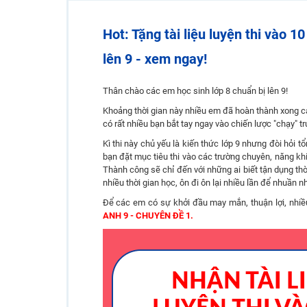
Hot! Lễ hội đồng giá 449K - 499K toàn bộ khoá học tại
Hot: Tặng tài liệu luyện thi vào 
Khuyến Mãi Khoá Học 1K Chỉ Từ 11-13/09/2024
Đồng giá khóa học 499K - 399K (13/11-15/11)
lên 9 - xem ngay!
Khai giảng các khóa lớp 9 Toán - Lý - Hóa - Văn - Anh 
Thân chào các em học sinh lớp 8 chuẩn bị lên 9!
Khai giảng khóa Ngữ văn 7 - xây nền vững chắc cho tươn
Khoảng thời gian này nhiều em đã hoàn thành xong các
Luyện thi vào lớp 10 môn Toán, Văn, Hóa, Anh, Lý với giáo
có rất nhiều bạn bắt tay ngay vào chiến lược "chạy" tr
Kì thi này chủ yếu là kiến thức lớp 9 nhưng đòi hỏi 
bạn đặt mục tiêu thi vào các trường chuyên, năng khi
Thành công sẽ chỉ đến với những ai biết tận dụng thờ
nhiều thời gian học, ôn đi ôn lại nhiều lần để nhuần 
Để các em có sự khởi đầu may mắn, thuận lợi, nhiề
ANH 9 - CHUYÊN ĐỀ 1.