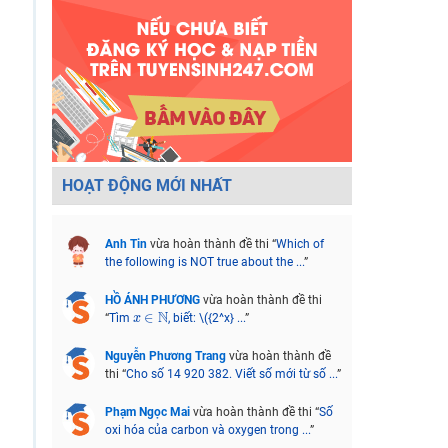
HOẠT ĐỘNG MỚI NHẤT
Anh Tin
vừa hoàn thành đề thi “
Which of
the following is NOT true about the ...
”
HỒ ÁNH PHƯƠNG
vừa hoàn thành đề thi
x
∈
N
N
∈
“
Tìm
, biết: \({2^x} ...
”
x
Nguyễn Phương Trang
vừa hoàn thành đề
thi “
Cho số 14 920 382. Viết số mới từ số ...
”
Phạm Ngọc Mai
vừa hoàn thành đề thi “
Số
oxi hóa của carbon và oxygen trong ...
”