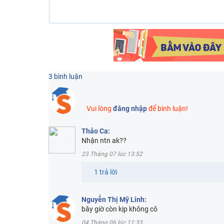
3 bình luận
Vui lòng
đăng nhập
để bình luận!
Thảo Ca:
Nhận ntn ak??
23 Tháng 07 lúc 13:52
1 trả lời
Nguyễn Thị Mỹ Linh:
bây giờ còn kịp không cô
04 Tháng 06 lúc 11:33