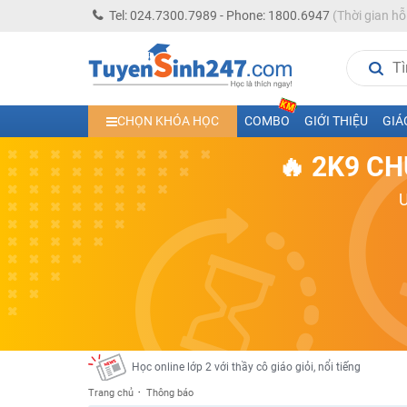
Tel: 024.7300.7989 - Phone: 1800.6947
(Thời gian hỗ
Học trực tuyến lớp 10 các môn Toán - Lý - Hóa - Văn - An
Học trực tuyến lớp 11 đủ môn cùng Thầy Cô giỏi, nổi tiế
CHỌN KHÓA HỌC
COMBO
GIỚI THIỆU
GIÁ
Học online trực tuyến cấp Tiểu học và THCS năm học 2
🔥 2K9 CH
Học online lớp 5 cùng thầy cô giáo giỏi, nổi tiếng
Học online lớp 7 cùng thầy cô giáo giỏi
Học online lớp 6 cùng thầy cô giỏi, nổi tiếng
Học online lớp 8 cùng thầy cô giáo giỏi
2K13! Bứt Phá Lớp 5 Năm Học 2023 - 2024
Học online lớp 4 cùng thầy cô giáo giỏi, nổi tiếng
Học online lớp 3 cùng thầy cô giáo giỏi, nổi tiếng
Học online lớp 2 với thầy cô giáo giỏi, nổi tiếng
Trang chủ
Thông báo
2K6! Lộ Trình Sun 2024 - Ba bước luyện thi TN THPT - Đ