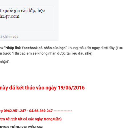
box
"Nhập link Facebook cá nhân của bạn
" khung màu đỏ ngay dưới đây (Lưu
iện bước 1 thì các em sẽ không nhận được tài liệu đâu nhé)
nhận"
.
 này đã kết thúc vào ngày 19/05/2016
trợ 0962.951.247 - 04.66.869.247 -------------
trợ tới 22h tất cả các ngày trong tuần)
ƯƠNG TRÌNH KHUYẾN MẠI