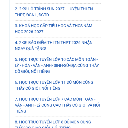
2. 2K9! LỘ TRÌNH SUN 2027 - LUYỆN THI TN
THPT, ĐGNL, ĐGTD
3. KHOÁ HỌC CẤP TIỂU HỌC VÀ THCS NĂM
HỌC 2026-2027
4. 2K8! BÁO ĐIỂM THI TN THPT 2026 NHẬN
NGAY QUÀ TẶNG!
5. HỌC TRỰC TUYẾN LỚP 10 CÁC MÔN TOÁN -
LÝ - HÓA - VĂN - ANH- SINH-SỬ-ĐỊA CÙNG THẦY
CÔ GIỎI, NỔI TIẾNG
6. HỌC TRỰC TUYẾN LỚP 11 ĐỦ MÔN CÙNG
THẦY CÔ GIỎI, NỔI TIẾNG
7. HỌC TRỰC TUYẾN LỚP 7 CÁC MÔN TOÁN -
VĂN - ANH - LÝ CÙNG CÁC THẦY CÔ GIỎI VÀ NỔI
TIẾNG
8. HỌC TRỰC TUYẾN LỚP 8 ĐỦ MÔN CÙNG