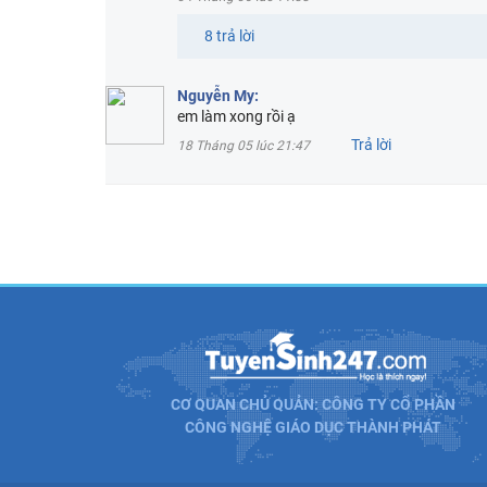
8 trả lời
Nguyễn My:
em làm xong rồi ạ
Trả lời
18 Tháng 05 lúc 21:47
CƠ QUAN CHỦ QUẢN: CÔNG TY CỔ PHẦN
CÔNG NGHỆ GIÁO DỤC THÀNH PHÁT