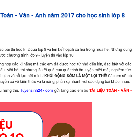
 Tuyensinh247 (Từ 16-18/07/2025)
10 Toán - Văn - Anh năm 2017 cho học sinh lớp 8
năm 2018
g lai!
 bài thi học kì 2 của lớp 8 và lên kế hoạch xả hơi trong mùa hè. Nhưng cũng
 viên giỏi và nổi tiếng
ước chương trình lớp 9 - luyện thi vào lớp 10.
tổng hợp các kĩ năng mà các em đã được học từ nhỏ đến lớn, đặc biệt với các
ếu. Một bài thi nhưng là kết quả của quá trình ôn luyện miệt mài, nghiêm túc.
i gian và nỗ lực hết mình!
KHỞI ĐỘNG SỚM LÀ MỘT LỢI THẾ!
Các em sẽ có
nhuyễn cả về kiến thức và kĩ năng, phản xạ nhanh với các dạng bài khác nhau.
u hứng thú,
Tuyensinh247.com
gửi tặng các em bộ
TÀI LIỆU TOÁN - VĂN -