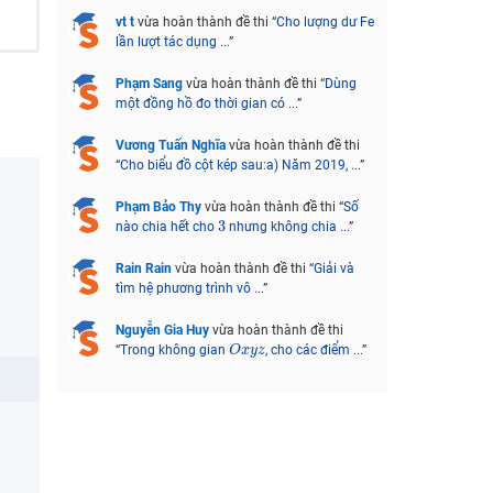
vt t
vừa hoàn thành đề thi “
Cho lượng dư Fe
lần lượt tác dụng ...
”
Phạm Sang
vừa hoàn thành đề thi “
Dùng
một đồng hồ đo thời gian có ...
”
Vương Tuấn Nghĩa
vừa hoàn thành đề thi
“
Cho biểu đồ cột kép sau:a) Năm 2019, ...
”
Phạm Bảo Thy
vừa hoàn thành đề thi “
Số
3
3
nào chia hết cho
nhưng không chia ...
”
Rain Rain
vừa hoàn thành đề thi “
Giải và
tìm hệ phương trình vô ...
”
Nguyễn Gia Huy
vừa hoàn thành đề thi
O
x
y
z
“
Trong không gian
, cho các điểm ...
”
O
x
y
z