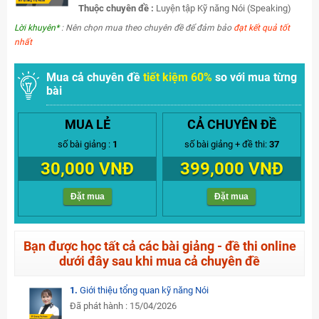
Thuộc chuyên đề :
Luyện tập Kỹ năng Nói (Speaking)
Lời khuyên*
: Nên chọn mua theo chuyên đề để đảm bảo
đạt kết quả tốt
nhất
Mua cả chuyên đề
tiết kiệm 60%
so với mua từng
bài
MUA LẺ
CẢ CHUYÊN ĐỀ
số bài giảng :
1
số bài giảng + đề thi:
37
30,000 VNĐ
399,000 VNĐ
Đặt mua
Đặt mua
Bạn được học tất cả các bài giảng - đề thi online
dưới đây sau khi mua cả chuyên đề
1.
Giới thiệu tổng quan kỹ năng Nói
Đã phát hành : 15/04/2026