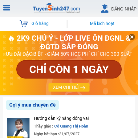
ĐĂNG NHẬP
Giỏ hàng
Mã kích hoạt
🔥 2K9 CHÚ Ý - LỚP LIVE ÔN ĐGNL &
ĐGTD SẮP ĐÓNG
ƯU ĐÃI ĐẶC BIỆT - GIẢM 50% HỌC PHÍ CHỈ CHO 300 SUẤT
CHỈ CÒN 1 NGÀY
XEM CHI TIẾT
Gợi ý mua chuyên đề
Hướng dẫn kỹ năng đóng vai
Thầy giáo :
Cô Quang Thị Hoàn
Ngày hết hạn :
31/07/2027