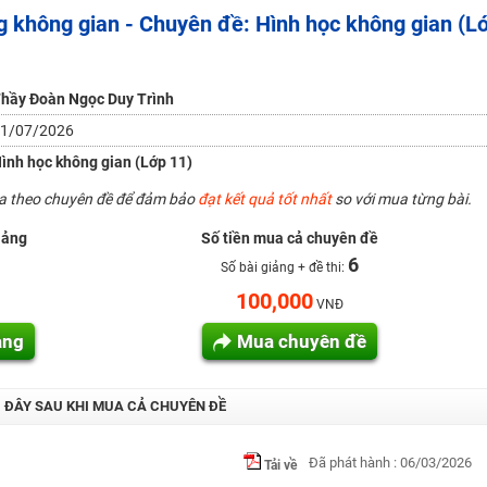
 không gian - Chuyên đề: Hình học không gian (L
H ít nhất 25 điểm
 Tuyensinh247 (Từ 16-18/07/2025)
hầy Đoàn Ngọc Duy Trình
1/07/2026
năm 2018
ình học không gian (Lớp 11)
g lai!
ua theo chuyên đề để đảm bảo
đạt kết quả tốt nhất
so với mua từng bài.
 viên giỏi và nổi tiếng
iảng
Số tiền mua cả chuyên đề
6
Số bài giảng + đề thi:
100,000
VNĐ
ảng
Mua chuyên đề
I ĐÂY SAU KHI MUA CẢ CHUYÊN ĐỀ
Đã phát hành : 06/03/2026
Tải về