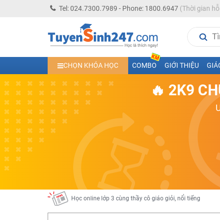
Tel: 024.7300.7989 - Phone: 1800.6947
(Thời gian hỗ
Học trực tuyến lớp 10 các môn Toán - Lý - Hóa - Văn - An
CHỌN KHÓA HỌC
COMBO
GIỚI THIỆU
GIÁ
Học trực tuyến lớp 11 đủ môn cùng Thầy Cô giỏi, nổi tiế
🔥 2K9 CH
Học online trực tuyến cấp Tiểu học và THCS năm học 2
Học online lớp 5 cùng thầy cô giáo giỏi, nổi tiếng
Học online lớp 7 cùng thầy cô giáo giỏi
Học online lớp 6 cùng thầy cô giỏi, nổi tiếng
Học online lớp 8 cùng thầy cô giáo giỏi
2K13! Bứt Phá Lớp 5 Năm Học 2023 - 2024
Học online lớp 4 cùng thầy cô giáo giỏi, nổi tiếng
Học online lớp 3 cùng thầy cô giáo giỏi, nổi tiếng
Học online lớp 2 với thầy cô giáo giỏi, nổi tiếng