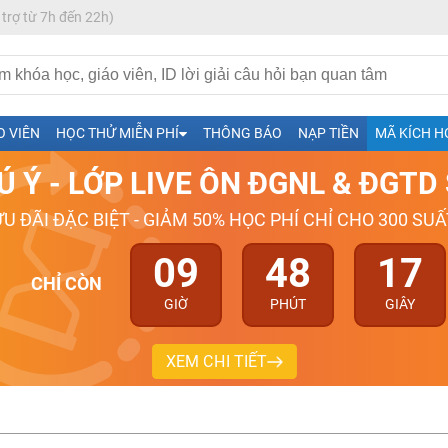
 trợ từ 7h đến 22h)
h- Sinh-Sử-Địa cùng Thầy Cô giỏi, nổi tiếng
O VIÊN
HỌC THỬ MIỄN PHÍ
THÔNG BÁO
NẠP TIỀN
MÃ KÍCH H
ng
Ú Ý - LỚP LIVE ÔN ĐGNL & ĐGT
026-2027
ƯU ĐÃI ĐẶC BIỆT - GIẢM 50% HỌC PHÍ CHỈ CHO 300 SUẤ
09
48
17
CHỈ CÒN
GIỜ
PHÚT
GIÂY
XEM CHI TIẾT