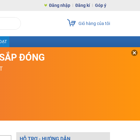
Đăng nhập
Đăng kí
Góp ý
Giỏ hàng của tôi
OẠT
D SẮP ĐÓNG
T
HỖ TRỢ - HƯỚNG DẪN