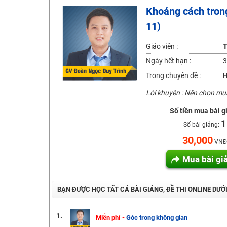
Khoảng cách trong
2K6! Lộ Trình Sun 2024 - Ba bước luyện thi TN THPT - Đ
11)
Hot! Lễ hội đồng giá 449K - 499K toàn bộ khoá học tại
Khuyến Mãi Khoá Học 1K Chỉ Từ 11-13/09/2024
Giáo viên :
T
Đồng giá khóa học 499K - 399K (13/11-15/11)
Ngày hết hạn :
3
Khai giảng các khóa lớp 9 Toán - Lý - Hóa - Văn - Anh 
Trong chuyên đề :
H
Khai giảng khóa Ngữ văn 7 - xây nền vững chắc cho tươn
Lời khuyên : Nên chọn m
Luyện thi vào lớp 10 môn Toán, Văn, Hóa, Anh, Lý với giáo
Số tiền mua bài g
1
Số bài giảng:
30,000
VNĐ
Mua bài gi
BẠN ĐƯỢC HỌC TẤT CẢ BÀI GIẢNG, ĐỀ THI ONLINE DƯỚ
1.
Miễn phí -
Góc trong không gian