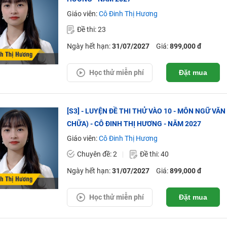
Giáo viên:
Cô Đinh Thị Hương
Đề thi: 23
Ngày hết hạn:
31/07/2027
Giá:
899,000 đ
Học thử miễn phí
Đặt mua
[S3] - LUYỆN ĐỀ THI THỬ VÀO 10 - MÔN NGỮ VĂ
CHỮA) - CÔ ĐINH THỊ HƯƠNG - NĂM 2027
Giáo viên:
Cô Đinh Thị Hương
Chuyên đề: 2
Đề thi: 40
Ngày hết hạn:
31/07/2027
Giá:
899,000 đ
Học thử miễn phí
Đặt mua