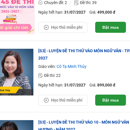
Chuyên đề: 2
Đề thi: 39
Ngày hết hạn:
31/07/2027
Giá:
499,000 đ
Học thử miễn phí
Đặt mua
[S3] - LUYỆN ĐỀ THI THỬ VÀO MÔN NGỮ VĂN - TP
2027
Giáo viên:
Cô Tạ Minh Thủy
Đề thi: 22
Ngày hết hạn:
31/07/2027
Giá:
899,000 đ
Học thử miễn phí
Đặt mua
[S3] - LUYỆN ĐỀ THI THỬ VÀO 10 - MÔN NGỮ VĂN 
HƯƠNG - NĂM 2027