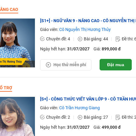
ÂNG CAO
[S1+] - NGỮ VĂN 9 - NÂNG CAO - CÔ NGUYỄN TH
Giáo viên:
Cô Nguyễn Thị Hương Thủy
Chuyên đề: 4
Bài giảng: 44
Đề thi: 
Ngày hết hạn:
31/07/2027
Giá:
899,000 đ
Học thử miễn phí
Đặt mua
Ổ TRỢ
[S+] - CÔNG THỨC VIẾT VĂN LỚP 9 - CÔ TRẦN H
Giáo viên:
Cô Trần Hương Giang
Chuyên đề: 2
Bài giảng: 27
Đề thi: 
Ngày hết hạn:
31/07/2027
Giá:
499,000 đ