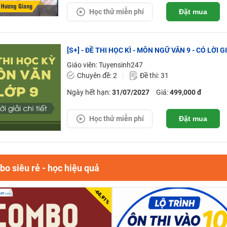
Học thử miễn phí
Đặt mua
[S+] - ĐỀ THI HỌC KÌ - MÔN NGỮ VĂN 9 - CÓ LỜI G
Giáo viên: Tuyensinh247
Chuyên đề: 2
Đề thi: 31
Ngày hết hạn:
31/07/2027
Giá:
499,000 đ
Học thử miễn phí
Đặt mua
o siêu rẻ - học hiệu quả