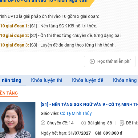
rình UP10 - Ôn thi vào 10 - Môn Ngữ Văn
H ít nhất 25 điểm
 Tuyensinh247 (Từ 16-18/07/2025)
rình UP10 là giải pháp ôn thi vào 10 gồm 3 giai đoạn:
10 giai đoạn 1:
[S1] - Nền tảng SGK Kết nối tri thức.
10 giai đoạn 2:
[S2] - Ôn thi theo từng chuyên đề, từng dạng bài.
năm 2018
10 giai đoạn 3:
[S3] - Luyện đề đa dạng theo từng tỉnh thành.
g lai!
Học thử miễn phí
 viên giỏi và nổi tiếng
 nền tảng
Khóa luyện thi
Khóa luyện đề
Khóa nâng
ỀN TẢNG
[S1] - NỀN TẢNG SGK NGỮ VĂN 9 - CÔ TẠ MINH T
Giáo viên:
Cô Tạ Minh Thủy
Chuyên đề: 14
Bài giảng: 88
Đề thi
Ngày hết hạn:
31/07/2027
Giá:
899,000 đ