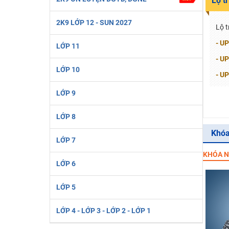
Lộ t
2K6! Lộ Trình Sun 2024 - Ba bước luyện thi TN THPT - Đ
2K9 LỚP 12 - SUN 2027
Hot! Lễ hội đồng giá 449K - 499K toàn bộ khoá học tại
Lộ t
Khuyến Mãi Khoá Học 1K Chỉ Từ 11-13/09/2024
- UP
LỚP 11
Đồng giá khóa học 499K - 399K (13/11-15/11)
- UP
LỚP 10
Khai giảng các khóa lớp 9 Toán - Lý - Hóa - Văn - Anh 
- UP
Khai giảng khóa Ngữ văn 7 - xây nền vững chắc cho tươn
LỚP 9
Luyện thi vào lớp 10 môn Toán, Văn, Hóa, Anh, Lý với giáo
LỚP 8
Khóa
LỚP 7
KHÓA N
LỚP 6
LỚP 5
LỚP 4 - LỚP 3 - LỚP 2 - LỚP 1