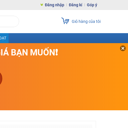
Đăng nhập
Đăng kí
Góp ý
Giỏ hàng của tôi
OẠT
GIÁ BẠN MUỐN❗