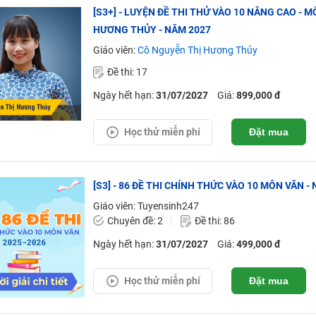
[S3+] - LUYỆN ĐỀ THI THỬ VÀO 10 NÂNG CAO - 
HƯƠNG THỦY - NĂM 2027
Giáo viên:
Cô Nguyễn Thị Hương Thủy
Đề thi: 17
Ngày hết hạn:
31/07/2027
Giá:
899,000 đ
Học thử miễn phí
Đặt mua
[S3] - 86 ĐỀ THI CHÍNH THỨC VÀO 10 MÔN VĂN - N
Giáo viên: Tuyensinh247
Chuyên đề: 2
Đề thi: 86
Ngày hết hạn:
31/07/2027
Giá:
499,000 đ
Học thử miễn phí
Đặt mua