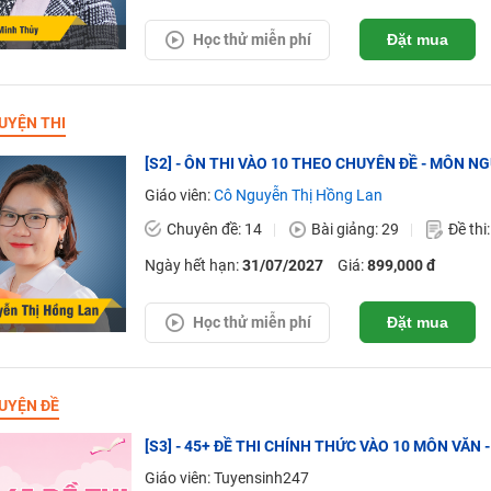
Học thử miễn phí
Đặt mua
UYỆN THI
[S2] - ÔN THI VÀO 10 THEO CHUYÊN ĐỀ - MÔN N
Giáo viên:
Cô Nguyễn Thị Hồng Lan
Chuyên đề: 14
Bài giảng: 29
Đề thi
Ngày hết hạn:
31/07/2027
Giá:
899,000 đ
Học thử miễn phí
Đặt mua
UYỆN ĐỀ
[S3] - 45+ ĐỀ THI CHÍNH THỨC VÀO 10 MÔN VĂN - 
Giáo viên: Tuyensinh247