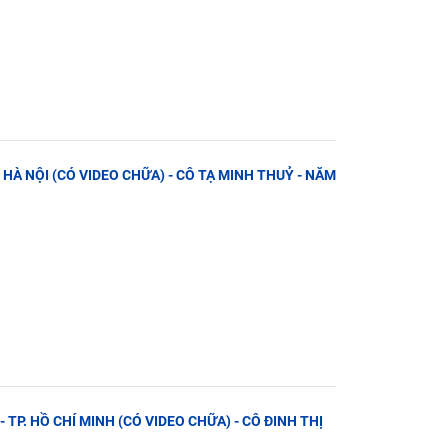
. HÀ NỘI (CÓ VIDEO CHỮA) - CÔ TẠ MINH THUỶ - NĂM
- TP. HỒ CHÍ MINH (CÓ VIDEO CHỮA) - CÔ ĐINH THỊ