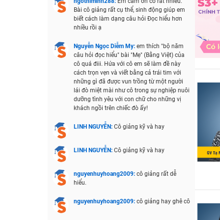
ngothiminh288:
Em cảm ơn cô rất nhiều.
Bài cô giảng rất cụ thể, sinh động giúp em
biết cách làm dạng câu hỏi Đọc hiểu hơn
nhiều rồi ạ
Nguyễn Ngọc Diễm My:
em thích "bộ năm
câu hỏi đọc hiểu" bài "Mẹ" (Bằng Việt) của
cô quá điii. Hứa với cô em sẽ làm đề này
cách trọn vẹn và viết bằng cả trái tim với
những gì đã được vun trồng từ một người
lái đò miệt mài như cô trong sự nghiệp nuôi
dưỡng tình yêu với con chữ cho những vị
khách ngồi trên chiếc đò ấy!
LINH NGUYỄN:
Cô giảng kỹ và hay
LINH NGUYỄN:
Cô giảng kỹ và hay
nguyenhuyhoang2009:
cô giảng rất dễ
hiểu.
nguyenhuyhoang2009:
cô giảng hay ghê cô