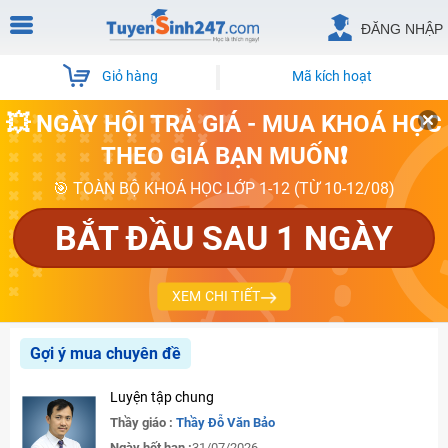
ĐĂNG NHẬP
Giỏ hàng
Mã kích hoạt
💥 NGÀY HỘI TRẢ GIÁ - MUA KHOÁ HỌC
THEO GIÁ BẠN MUỐN❗
🎯 TOÀN BỘ KHOÁ HỌC LỚP 1-12 (TỪ 10-12/08)
BẮT ĐẦU SAU 1 NGÀY
XEM CHI TIẾT
Gợi ý mua chuyên đề
Luyện tập chung
Thầy giáo :
Thầy Đỗ Văn Bảo
Ngày hết hạn :
31/07/2026