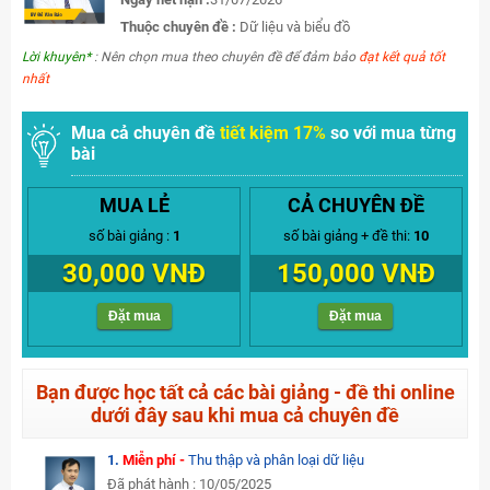
Thuộc chuyên đề :
Dữ liệu và biểu đồ
Lời khuyên*
: Nên chọn mua theo chuyên đề để đảm bảo
đạt kết quả tốt
nhất
Mua cả chuyên đề
tiết kiệm 17%
so với mua từng
bài
MUA LẺ
CẢ CHUYÊN ĐỀ
số bài giảng :
1
số bài giảng + đề thi:
10
30,000 VNĐ
150,000 VNĐ
Đặt mua
Đặt mua
Bạn được học tất cả các bài giảng - đề thi online
dưới đây sau khi mua cả chuyên đề
1.
Miễn phí -
Thu thập và phân loại dữ liệu
Đã phát hành : 10/05/2025