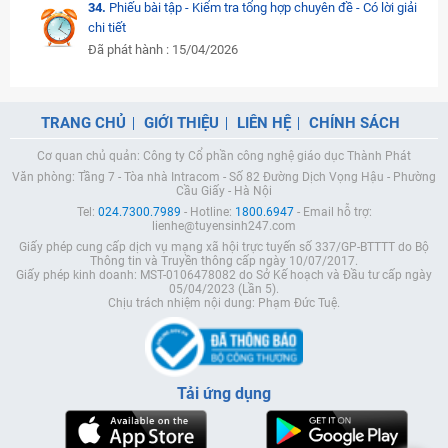
34.
Phiếu bài tập - Kiểm tra tổng hợp chuyên đề - Có lời giải
chi tiết
Đã phát hành : 15/04/2026
TRANG CHỦ
GIỚI THIỆU
LIÊN HỆ
CHÍNH SÁCH
Cơ quan chủ quản: Công ty Cổ phần công nghệ giáo dục Thành Phát
Văn phòng: Tầng 7 - Tòa nhà Intracom - Số 82 Đường Dịch Vọng Hậu - Phường
Cầu Giấy - Hà Nội
Tel:
024.7300.7989
- Hotline:
1800.6947
- Email hỗ trợ:
lienhe@tuyensinh247.com
Giấy phép cung cấp dịch vụ mạng xã hội trực tuyến số 337/GP-BTTTT do Bộ
Thông tin và Truyền thông cấp ngày 10/07/2017.
Giấy phép kinh doanh: MST-0106478082 do Sở Kế hoạch và Đầu tư cấp ngày
05/04/2023 (Lần 5).
Chịu trách nhiệm nội dung: Phạm Đức Tuệ.
Tải ứng dụng