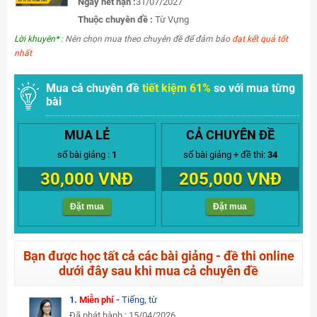
Ngày hết hạn :
31/07/2027
Thuộc chuyên đề :
Từ Vựng
Lời khuyên*
: Nên chọn mua theo chuyên đề để đảm bảo
đạt kết quả tốt
nhất
Mua cả chuyên đề
tiết kiệm 61%
so với mua từng
bài
MUA LẺ
CẢ CHUYÊN ĐỀ
số bài giảng :
1
số bài giảng + đề thi:
34
30,000 VNĐ
205,000 VNĐ
Đặt mua
Đặt mua
Bạn được học tất cả các bài giảng - đề thi online
dưới đây sau khi mua cả chuyên đề
1.
Miễn phí -
Tiếng, từ
Đã phát hành : 15/04/2026