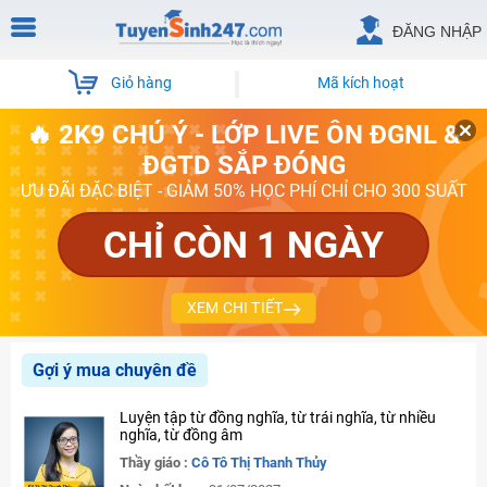
ĐĂNG NHẬP
Giỏ hàng
Mã kích hoạt
🔥 2K9 CHÚ Ý - LỚP LIVE ÔN ĐGNL &
ĐGTD SẮP ĐÓNG
ƯU ĐÃI ĐẶC BIỆT - GIẢM 50% HỌC PHÍ CHỈ CHO 300 SUẤT
CHỈ CÒN 1 NGÀY
XEM CHI TIẾT
Gợi ý mua chuyên đề
Luyện tập từ đồng nghĩa, từ trái nghĩa, từ nhiều
nghĩa, từ đồng âm
Thầy giáo :
Cô Tô Thị Thanh Thủy