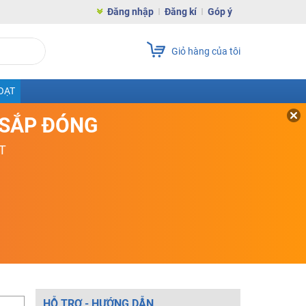
Đăng nhập
Đăng kí
Góp ý
Giỏ hàng của tôi
OẠT
D SẮP ĐÓNG
T
HỖ TRỢ - HƯỚNG DẪN