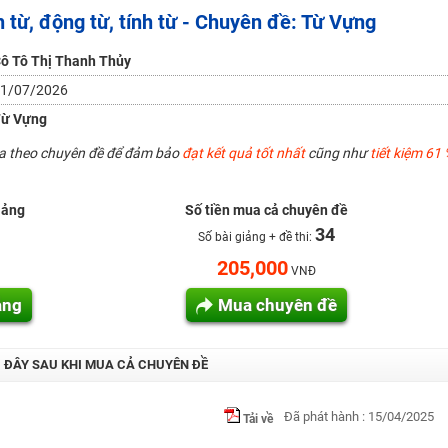
 từ, động từ, tính từ - Chuyên đề: Từ Vựng
H ít nhất 25 điểm
 Tuyensinh247 (Từ 16-18/07/2025)
ô Tô Thị Thanh Thủy
1/07/2026
ừ Vựng
năm 2018
ua theo chuyên đề để đảm bảo
đạt kết quả tốt nhất
cũng như
tiết kiệm 61 
g lai!
 viên giỏi và nổi tiếng
iảng
Số tiền mua cả chuyên đề
34
Số bài giảng + đề thi:
205,000
VNĐ
ảng
Mua chuyên đề
I ĐÂY SAU KHI MUA CẢ CHUYÊN ĐỀ
Đã phát hành : 15/04/2025
Tải về