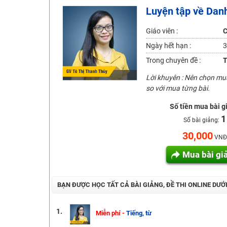
Luyện tập về Danh
2K6! Lộ Trình Sun 2024 - Ba bước luyện thi TN THPT - Đ
Hot! Lễ hội đồng giá 449K - 499K toàn bộ khoá học tại
Giáo viên :
C
Khuyến Mãi Khoá Học 1K Chỉ Từ 11-13/09/2024
Ngày hết hạn :
3
Đồng giá khóa học 499K - 399K (13/11-15/11)
Trong chuyên đề :
T
Khai giảng các khóa lớp 9 Toán - Lý - Hóa - Văn - Anh 
Lời khuyên : Nên chọn m
Khai giảng khóa Ngữ văn 7 - xây nền vững chắc cho tươn
so với mua từng bài.
Luyện thi vào lớp 10 môn Toán, Văn, Hóa, Anh, Lý với giáo
Số tiền mua bài g
1
Số bài giảng:
30,000
VNĐ
Mua bài gi
BẠN ĐƯỢC HỌC TẤT CẢ BÀI GIẢNG, ĐỀ THI ONLINE DƯỚ
1.
Miễn phí -
Tiếng, từ