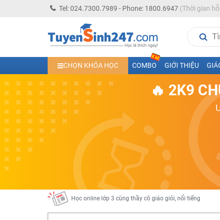
Tel: 024.7300.7989 - Phone: 1800.6947
(Thời gian hỗ
Học trực tuyến lớp 10 các môn Toán - Lý - Hóa - Văn - An
CHỌN KHÓA HỌC
COMBO
GIỚI THIỆU
GIÁ
Học trực tuyến lớp 11 đủ môn cùng Thầy Cô giỏi, nổi tiế
🔥 2K9 CH
Học online trực tuyến cấp Tiểu học và THCS năm học 2
Học online lớp 5 cùng thầy cô giáo giỏi, nổi tiếng
Học online lớp 7 cùng thầy cô giáo giỏi
Học online lớp 6 cùng thầy cô giỏi, nổi tiếng
Học online lớp 8 cùng thầy cô giáo giỏi
2K13! Bứt Phá Lớp 5 Năm Học 2023 - 2024
Học online lớp 4 cùng thầy cô giáo giỏi, nổi tiếng
Học online lớp 3 cùng thầy cô giáo giỏi, nổi tiếng
Học online lớp 2 với thầy cô giáo giỏi, nổi tiếng