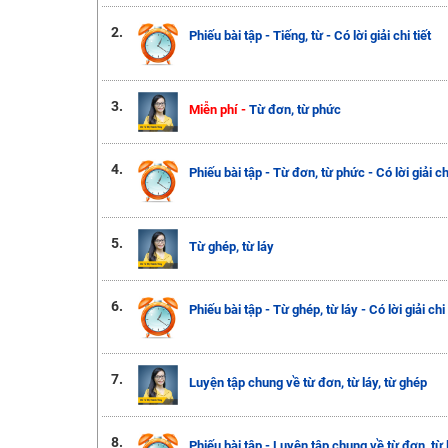
2.
Phiếu bài tập - Tiếng, từ - Có lời giải chi tiết
3.
Miễn phí -
Từ đơn, từ phức
4.
Phiếu bài tập - Từ đơn, từ phức - Có lời giải chi
5.
Từ ghép, từ láy
6.
Phiếu bài tập - Từ ghép, từ láy - Có lời giải chi 
7.
Luyện tập chung về từ đơn, từ láy, từ ghép
8.
Phiếu bài tập - Luyện tập chung về từ đơn, từ lá