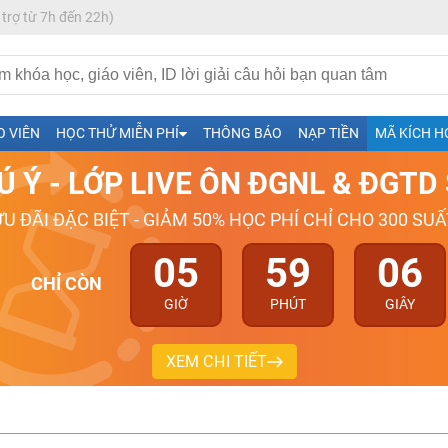
 trợ từ 7h đến 22h)
h- Sinh-Sử-Địa cùng Thầy Cô giỏi, nổi tiếng
O VIÊN
HỌC THỬ MIỄN PHÍ
THÔNG BÁO
NẠP TIỀN
MÃ KÍCH H
ng
Ú Ý - LỚP LIVE ÔN ĐGNL & ĐGT
026-2027
ƯU ĐÃI ĐẶC BIỆT - GIẢM 50% HỌC PHÍ CHỈ CHO 300 SUẤ
05
59
05
CHỈ CÒN
GIỜ
PHÚT
GIÂY
XEM CHI TIẾT