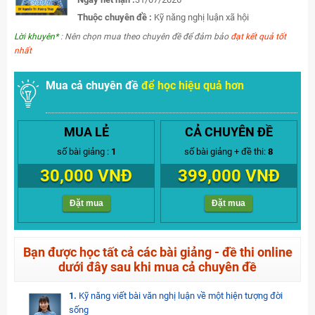
Thuộc chuyên đề :
Kỹ năng nghị luận xã hội
Lời khuyên*
: Nên chọn mua theo chuyên đề để đảm bảo
đạt kết quả tốt
nhất
Mua cả chuyên đề
để học hiệu quả hơn
MUA LẺ
CẢ CHUYÊN ĐỀ
số bài giảng :
1
số bài giảng + đề thi:
8
30,000 VNĐ
399,000 VNĐ
Đặt mua
Đặt mua
Bạn được học tất cả các bài giảng - đề thi online
dưới đây sau khi mua cả chuyên đề
1.
Kỹ năng viết bài văn nghị luận về một hiện tượng đời
sống