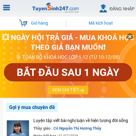
ĐĂNG NHẬP
Giỏ hàng
Mã kích hoạt
💥 NGÀY HỘI TRẢ GIÁ - MUA KHOÁ HỌC
THEO GIÁ BẠN MUỐN❗
🎯 TOÀN BỘ KHOÁ HỌC LỚP 1-12 (TỪ 10-12/08)
BẮT ĐẦU SAU 1 NGÀY
XEM CHI TIẾT
Gợi ý mua chuyên đề
Luyện tập viết bài nghị luận về hiện tượng đời sống
Thầy giáo :
Cô Nguyễn Thị Hương Thủy
Ngày hết hạn :
31/07/2026