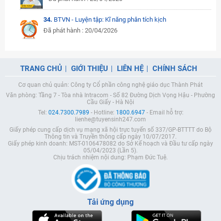
34.
BTVN - Luyện tập: Kĩ năng phân tích kịch
Đã phát hành : 20/04/2026
TRANG CHỦ
GIỚI THIỆU
LIÊN HỆ
CHÍNH SÁCH
Cơ quan chủ quản: Công ty Cổ phần công nghệ giáo dục Thành Phát
Văn phòng: Tầng 7 - Tòa nhà Intracom - Số 82 Đường Dịch Vọng Hậu - Phường
Cầu Giấy - Hà Nội
Tel:
024.7300.7989
- Hotline:
1800.6947
- Email hỗ trợ:
lienhe@tuyensinh247.com
Giấy phép cung cấp dịch vụ mạng xã hội trực tuyến số 337/GP-BTTTT do Bộ
Thông tin và Truyền thông cấp ngày 10/07/2017.
Giấy phép kinh doanh: MST-0106478082 do Sở Kế hoạch và Đầu tư cấp ngày
05/04/2023 (Lần 5).
Chịu trách nhiệm nội dung: Phạm Đức Tuệ.
Tải ứng dụng