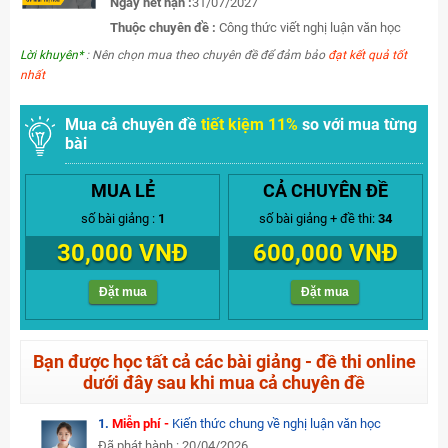
Ngày hết hạn :
31/07/2027
Thuộc chuyên đề :
Công thức viết nghị luận văn học
Lời khuyên*
: Nên chọn mua theo chuyên đề để đảm bảo
đạt kết quả tốt
nhất
Mua cả chuyên đề
tiết kiệm 11%
so với mua từng
bài
MUA LẺ
CẢ CHUYÊN ĐỀ
số bài giảng :
1
số bài giảng + đề thi:
34
30,000 VNĐ
600,000 VNĐ
Đặt mua
Đặt mua
Bạn được học tất cả các bài giảng - đề thi online
dưới đây sau khi mua cả chuyên đề
1.
Miễn phí -
Kiến thức chung về nghị luận văn học
Đã phát hành : 20/04/2026