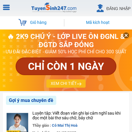
ĐĂNG NHẬP
Giỏ hàng
Mã kích hoạt
🔥 2K9 CHÚ Ý - LỚP LIVE ÔN ĐGNL &
ĐGTD SẮP ĐÓNG
ƯU ĐÃI ĐẶC BIỆT - GIẢM 50% HỌC PHÍ CHỈ CHO 300 SUẤT
CHỈ CÒN 1 NGÀY
XEM CHI TIẾT
Gợi ý mua chuyên đề
Luyện tập: Viết đoạn văn ghi lại cảm nghĩ sau khi
đọc một bài thơ sáu chữ, bảy chữ
Thầy giáo :
Cô Mai Thị Hoà