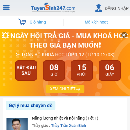
ĐĂNG NHẬP
Giỏ hàng
Mã kích hoạt
💥 NGÀY HỘI TRẢ GIÁ - MUA KHOÁ HỌC
THEO GIÁ BẠN MUỐN❗
🎯 TOÀN BỘ KHOÁ HỌC LỚP 1-12 (TỪ 10-12/08)
08
15
06
BẮT ĐẦU
SAU
GIỜ
PHÚT
GIÂY
XEM CHI TIẾT
Gợi ý mua chuyên đề
Năng lượng nhiệt và nội năng (Tiết 1)
Thầy giáo :
Thầy Trần Xuân Bích