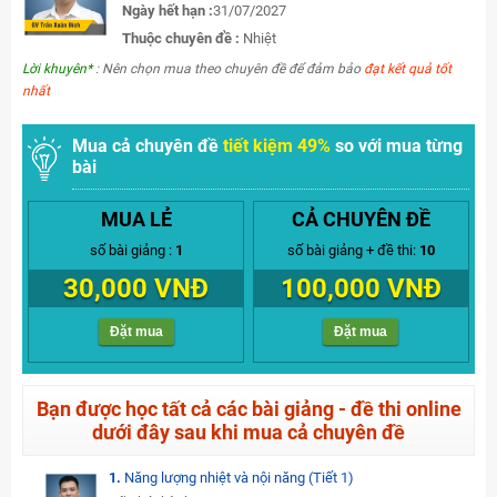
Ngày hết hạn :
31/07/2027
Thuộc chuyên đề :
Nhiệt
Lời khuyên*
: Nên chọn mua theo chuyên đề để đảm bảo
đạt kết quả tốt
nhất
Mua cả chuyên đề
tiết kiệm 49%
so với mua từng
bài
MUA LẺ
CẢ CHUYÊN ĐỀ
số bài giảng :
1
số bài giảng + đề thi:
10
30,000 VNĐ
100,000 VNĐ
Đặt mua
Đặt mua
Bạn được học tất cả các bài giảng - đề thi online
dưới đây sau khi mua cả chuyên đề
1.
Năng lượng nhiệt và nội năng (Tiết 1)