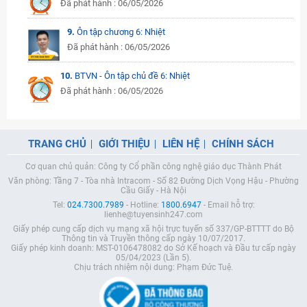
Đã phát hành : 06/05/2026
9.
Ôn tập chương 6: Nhiệt
Đã phát hành : 06/05/2026
10.
BTVN - Ôn tập chủ đề 6: Nhiệt
Đã phát hành : 06/05/2026
TRANG CHỦ
GIỚI THIỆU
LIÊN HỆ
CHÍNH SÁCH
Cơ quan chủ quản: Công ty Cổ phần công nghệ giáo dục Thành Phát
Văn phòng: Tầng 7 - Tòa nhà Intracom - Số 82 Đường Dịch Vọng Hậu - Phường
Cầu Giấy - Hà Nội
Tel:
024.7300.7989
- Hotline:
1800.6947
- Email hỗ trợ:
lienhe@tuyensinh247.com
Giấy phép cung cấp dịch vụ mạng xã hội trực tuyến số 337/GP-BTTTT do Bộ
Thông tin và Truyền thông cấp ngày 10/07/2017.
Giấy phép kinh doanh: MST-0106478082 do Sở Kế hoạch và Đầu tư cấp ngày
05/04/2023 (Lần 5).
Chịu trách nhiệm nội dung: Phạm Đức Tuệ.