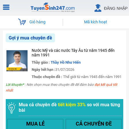
ĐĂNG NHẬP
Giỏ hàng
Mã kích hoạt
Gợi ý mua chuyên đề
Nước Mỹ và các nước Tây Âu từ năm 1945 đến
năm 1991
Thầy giáo :
Thầy Hồ Như Hiển
Ngày hết hạn :
31/07/2026
Thuộc chuyên đề :
Thế giới từ năm 1945 đến năm 1991
Lời khuyên*
: Nên chọn mua theo chuyên đề để đảm bảo
đạt kết quả tốt
nhất
Mua cả chuyên đề
tiết kiệm 33%
so với mua từng
bài
MUA LẺ
CẢ CHUYÊN ĐỀ