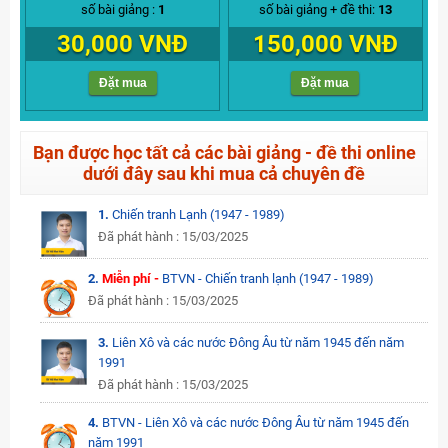
số bài giảng :
1
số bài giảng + đề thi:
13
30,000 VNĐ
150,000 VNĐ
Đặt mua
Đặt mua
Bạn được học tất cả các bài giảng - đề thi online
dưới đây sau khi mua cả chuyên đề
1.
Chiến tranh Lạnh (1947 - 1989)
Đã phát hành : 15/03/2025
2.
Miễn phí -
BTVN - Chiến tranh lạnh (1947 - 1989)
Đã phát hành : 15/03/2025
3.
Liên Xô và các nước Đông Âu từ năm 1945 đến năm
1991
Đã phát hành : 15/03/2025
4.
BTVN - Liên Xô và các nước Đông Âu từ năm 1945 đến
năm 1991