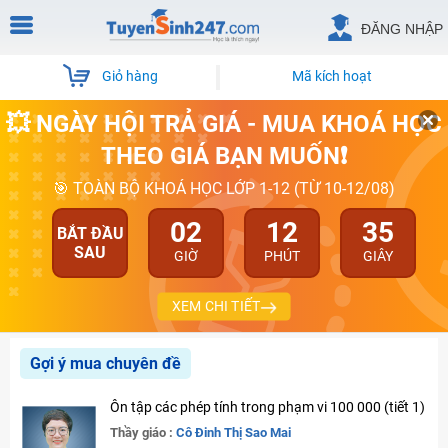
ĐĂNG NHẬP
Giỏ hàng
Mã kích hoạt
💥 NGÀY HỘI TRẢ GIÁ - MUA KHOÁ HỌC
THEO GIÁ BẠN MUỐN❗
🎯 TOÀN BỘ KHOÁ HỌC LỚP 1-12 (TỪ 10-12/08)
02
12
34
BẮT ĐẦU
SAU
GIỜ
PHÚT
GIÂY
XEM CHI TIẾT
Gợi ý mua chuyên đề
Ôn tập các phép tính trong phạm vi 100 000 (tiết 1)
Thầy giáo :
Cô Đinh Thị Sao Mai