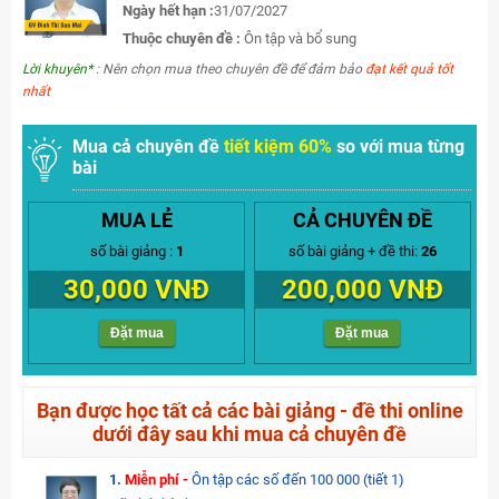
Ngày hết hạn :
31/07/2027
Thuộc chuyên đề :
Ôn tập và bổ sung
Lời khuyên*
: Nên chọn mua theo chuyên đề để đảm bảo
đạt kết quả tốt
nhất
Mua cả chuyên đề
tiết kiệm 60%
so với mua từng
bài
MUA LẺ
CẢ CHUYÊN ĐỀ
số bài giảng :
1
số bài giảng + đề thi:
26
30,000 VNĐ
200,000 VNĐ
Đặt mua
Đặt mua
Bạn được học tất cả các bài giảng - đề thi online
dưới đây sau khi mua cả chuyên đề
1.
Miễn phí -
Ôn tập các số đến 100 000 (tiết 1)