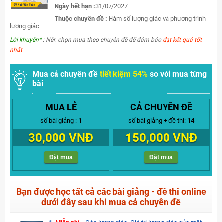
Ngày hết hạn :
31/07/2027
Thuộc chuyên đề :
Hàm số lượng giác và phương trình
lượng giác
Lời khuyên*
: Nên chọn mua theo chuyên đề để đảm bảo
đạt kết quả tốt
nhất
Mua cả chuyên đề
tiết kiệm 54%
so với mua từng
bài
MUA LẺ
CẢ CHUYÊN ĐỀ
số bài giảng :
1
số bài giảng + đề thi:
14
30,000 VNĐ
150,000 VNĐ
Đặt mua
Đặt mua
Bạn được học tất cả các bài giảng - đề thi online
dưới đây sau khi mua cả chuyên đề