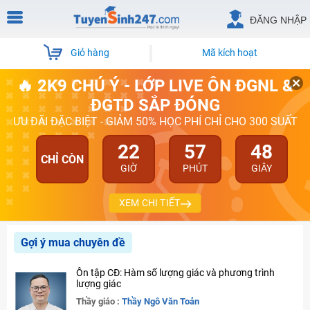
ĐĂNG NHẬP
Giỏ hàng
Mã kích hoạt
🔥 2K9 CHÚ Ý - LỚP LIVE ÔN ĐGNL &
ĐGTD SẮP ĐÓNG
ƯU ĐÃI ĐẶC BIỆT - GIẢM 50% HỌC PHÍ CHỈ CHO 300 SUẤT
22
57
48
CHỈ CÒN
GIỜ
PHÚT
GIÂY
XEM CHI TIẾT
Gợi ý mua chuyên đề
Ôn tập CĐ: Hàm số lượng giác và phương trình
lượng giác
Thầy giáo :
Thầy Ngô Văn Toản