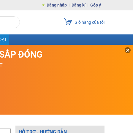
Đăng nhập
Đăng kí
Góp ý
Giỏ hàng của tôi
OẠT
D SẮP ĐÓNG
T
HỖ TRỢ - HƯỚNG DẪN