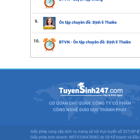
9.
Ôn tập chuyên đề: Định lí Thalès
10.
BTVN - Ôn tập chuyên đề: Định lí Thalès
CƠ QUAN CHỦ QUẢN: CÔNG TY CỔ PHẦN
CÔNG NGHỆ GIÁO DỤC THÀNH PHÁT
Giấy phép cung cấp dịch vụ mạng xã hội trực tuyến số 337/GP-
Giấy phép kinh doanh: MST-0106478082 do Sở Kế hoạch và Đầu 