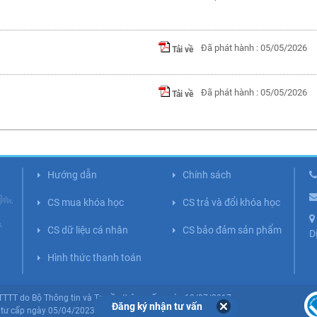
Đã phát hành : 05/05/2026
Tải về
Đã phát hành : 05/05/2026
Tải về
Hướng dẫn
Chính sách
CS mua khóa học
CS trả và đổi khóa học
CS dữ liệu cá nhân
CS bảo đảm sản phẩm
D
Hình thức thanh toán
BTTTT do Bộ Thông tin và Truyền thông cấp ngày 10/07/2017.
Đăng ký nhận tư vấn
tư cấp ngày 05/04/2023 (Lần 5).