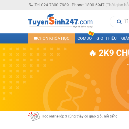
Tel: 024.7300.7989 - Phone: 1800.6947
(Thời gian hỗ
Học trực tuyến lớp 10 các môn Toán - Lý - Hóa - Văn - An
CHỌN KHÓA HỌC
COMBO
GIỚI THIỆU
GIÁ
Học trực tuyến lớp 11 đủ môn cùng Thầy Cô giỏi, nổi tiế
🔥 2K9 CH
Học online trực tuyến cấp Tiểu học và THCS năm học 2
Học online lớp 5 cùng thầy cô giáo giỏi, nổi tiếng
Học online lớp 7 cùng thầy cô giáo giỏi
Học online lớp 6 cùng thầy cô giỏi, nổi tiếng
Học online lớp 8 cùng thầy cô giáo giỏi
2K13! Bứt Phá Lớp 5 Năm Học 2023 - 2024
Học online lớp 4 cùng thầy cô giáo giỏi, nổi tiếng
Học online lớp 3 cùng thầy cô giáo giỏi, nổi tiếng
Học online lớp 2 với thầy cô giáo giỏi, nổi tiếng