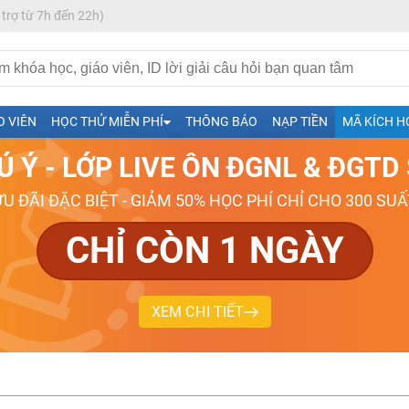
 trợ từ 7h đến 22h)
h- Sinh-Sử-Địa cùng Thầy Cô giỏi, nổi tiếng
O VIÊN
HỌC THỬ MIỄN PHÍ
THÔNG BÁO
NẠP TIỀN
MÃ KÍCH H
ng
Ú Ý - LỚP LIVE ÔN ĐGNL & ĐGT
026-2027
ƯU ĐÃI ĐẶC BIỆT - GIẢM 50% HỌC PHÍ CHỈ CHO 300 SUẤ
CHỈ CÒN 1 NGÀY
XEM CHI TIẾT