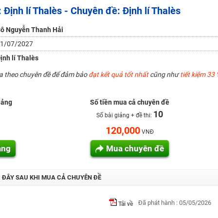
Định lí Thalès - Chuyên đề: Định lí Thalès
H ít nhất 25 điểm
 Tuyensinh247 (Từ 16-18/07/2025)
ô Nguyễn Thanh Hải
1/07/2027
ịnh lí Thalès
năm 2018
ua theo chuyên đề để đảm bảo
đạt kết quả tốt nhất
cũng như
tiết kiệm 33 
g lai!
 viên giỏi và nổi tiếng
iảng
Số tiền mua cả chuyên đề
10
Số bài giảng + đề thi:
120,000
VNĐ
ảng
Mua chuyên đề
I ĐÂY SAU KHI MUA CẢ CHUYÊN ĐỀ
Đã phát hành : 05/05/2026
Tải về