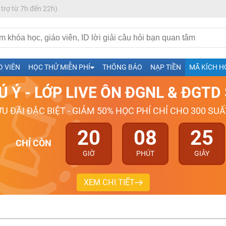
 trợ từ 7h đến 22h)
h- Sinh-Sử-Địa cùng Thầy Cô giỏi, nổi tiếng
O VIÊN
HỌC THỬ MIỄN PHÍ
THÔNG BÁO
NẠP TIỀN
MÃ KÍCH H
ng
Ú Ý - LỚP LIVE ÔN ĐGNL & ĐGT
026-2027
ƯU ĐÃI ĐẶC BIỆT - GIẢM 50% HỌC PHÍ CHỈ CHO 300 SUẤ
20
08
24
CHỈ CÒN
GIỜ
PHÚT
GIÂY
XEM CHI TIẾT