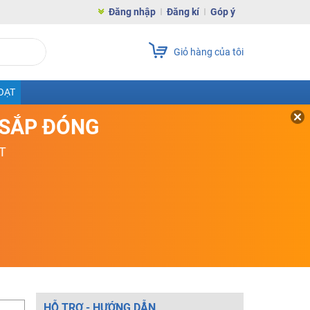
Đăng nhập
Đăng kí
Góp ý
Giỏ hàng của tôi
OẠT
D SẮP ĐÓNG
T
HỖ TRỢ - HƯỚNG DẪN