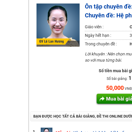
Ôn tập chuyên đề:
2K6! Lộ Trình Sun 2024 - Ba bước luyện thi TN THPT - Đ
Chuyên đề: Hệ ph
Hot! Lễ hội đồng giá 449K - 499K toàn bộ khoá học tại
Khuyến Mãi Khoá Học 1K Chỉ Từ 11-13/09/2024
Giáo viên :
C
Đồng giá khóa học 499K - 399K (13/11-15/11)
Ngày hết hạn :
3
Khai giảng các khóa lớp 9 Toán - Lý - Hóa - Văn - Anh 
Trong chuyên đề :
H
Khai giảng khóa Ngữ văn 7 - xây nền vững chắc cho tươn
Lời khuyên : Nên chọn m
so với mua từng bài.
Luyện thi vào lớp 10 môn Toán, Văn, Hóa, Anh, Lý với giáo
Số tiền mua bài g
1
Số bài giảng:
50,000
VNĐ
Mua bài gi
BẠN ĐƯỢC HỌC TẤT CẢ BÀI GIẢNG, ĐỀ THI ONLINE DƯỚ
1.