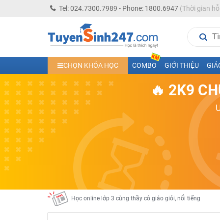
Tel: 024.7300.7989 - Phone: 1800.6947
(Thời gian hỗ
Học trực tuyến lớp 10 các môn Toán - Lý - Hóa - Văn - An
CHỌN KHÓA HỌC
COMBO
GIỚI THIỆU
GIÁ
Học trực tuyến lớp 11 đủ môn cùng Thầy Cô giỏi, nổi tiế
🔥 2K9 CH
Học online trực tuyến cấp Tiểu học và THCS năm học 2
Học online lớp 5 cùng thầy cô giáo giỏi, nổi tiếng
Học online lớp 7 cùng thầy cô giáo giỏi
Học online lớp 6 cùng thầy cô giỏi, nổi tiếng
Học online lớp 8 cùng thầy cô giáo giỏi
2K13! Bứt Phá Lớp 5 Năm Học 2023 - 2024
Học online lớp 4 cùng thầy cô giáo giỏi, nổi tiếng
Học online lớp 3 cùng thầy cô giáo giỏi, nổi tiếng
Học online lớp 2 với thầy cô giáo giỏi, nổi tiếng