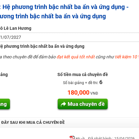
 Hệ phương trình bậc nhất ba ẩn và ứng dụng -
H ít nhất 25 điểm
ương trình bậc nhất ba ẩn và ứng dụng
 Tuyensinh247 (Từ 16-18/07/2025)
ô Lê Lan Hương
1/07/2027
năm 2018
ệ phương trình bậc nhất ba ẩn và ứng dụng
g lai!
ua theo chuyên đề để đảm bảo
đạt kết quả tốt nhất
cũng như
tiết kiệm 10 
 viên giỏi và nổi tiếng
iảng
Số tiền mua cả chuyên đề
6
Số bài giảng + đề thi:
180,000
VNĐ
ảng
Mua chuyên đề
I ĐÂY SAU KHI MUA CẢ CHUYÊN ĐỀ
Đã phát hành : 15/04/2026