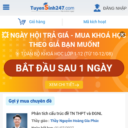
ĐĂNG NHẬP
Giỏ hàng
Mã kích hoạt
💥 NGÀY HỘI TRẢ GIÁ - MUA KHOÁ HỌC
THEO GIÁ BẠN MUỐN❗
🎯 TOÀN BỘ KHOÁ HỌC LỚP 1-12 (TỪ 10-12/08)
BẮT ĐẦU SAU 1 NGÀY
XEM CHI TIẾT
Gợi ý mua chuyên đề
Phân tích cấu trúc đề TN THPT và ĐGNL
Thầy giáo :
Thầy Nguyễn Hoàng Gia Phúc
Ngày hết hạn :
31/07/2027