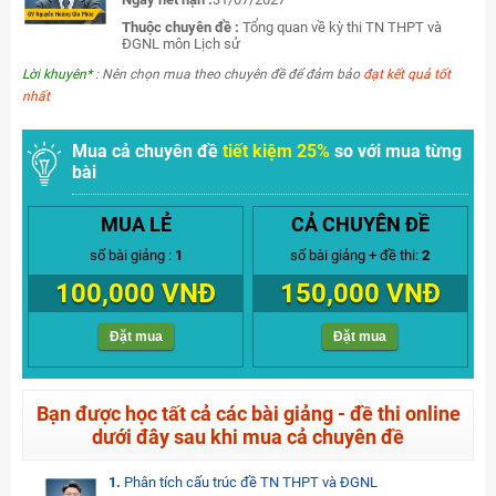
Thuộc chuyên đề :
Tổng quan về kỳ thi TN THPT và
ĐGNL môn Lịch sử
Lời khuyên*
: Nên chọn mua theo chuyên đề để đảm bảo
đạt kết quả tốt
nhất
Mua cả chuyên đề
tiết kiệm 25%
so với mua từng
bài
MUA LẺ
CẢ CHUYÊN ĐỀ
số bài giảng :
1
số bài giảng + đề thi:
2
100,000 VNĐ
150,000 VNĐ
Đặt mua
Đặt mua
Bạn được học tất cả các bài giảng - đề thi online
dưới đây sau khi mua cả chuyên đề
1.
Phân tích cấu trúc đề TN THPT và ĐGNL