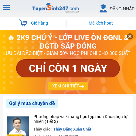
ĐĂNG NHẬP
Giỏ hàng
Mã kích hoạt
🔥 2K9 CHÚ Ý - LỚP LIVE ÔN ĐGNL &
ĐGTD SẮP ĐÓNG
ƯU ĐÃI ĐẶC BIỆT - GIẢM 50% HỌC PHÍ CHỈ CHO 300 SUẤT
CHỈ CÒN 1 NGÀY
XEM CHI TIẾT
Gợi ý mua chuyên đề
Phương pháp và kĩ năng học tập môn Khoa học tự
nhiên (Tiết 3)
Thầy giáo :
Thầy Đặng Xuân Chất