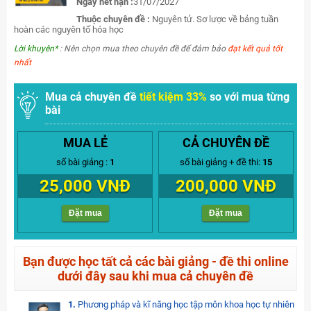
Ngày hết hạn :
31/07/2027
Thuộc chuyên đề :
Nguyên tử. Sơ lược về bảng tuần
hoàn các nguyên tố hóa học
Lời khuyên*
: Nên chọn mua theo chuyên đề để đảm bảo
đạt kết quả tốt
nhất
Mua cả chuyên đề
tiết kiệm 33%
so với mua từng
bài
MUA LẺ
CẢ CHUYÊN ĐỀ
số bài giảng :
1
số bài giảng + đề thi:
15
25,000 VNĐ
200,000 VNĐ
Đặt mua
Đặt mua
Bạn được học tất cả các bài giảng - đề thi online
dưới đây sau khi mua cả chuyên đề
1.
Phương pháp và kĩ năng học tập môn khoa học tự nhiên