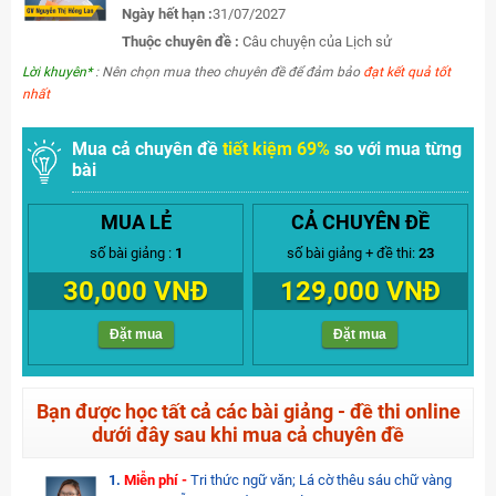
Ngày hết hạn :
31/07/2027
Thuộc chuyên đề :
Câu chuyện của Lịch sử
Lời khuyên*
: Nên chọn mua theo chuyên đề để đảm bảo
đạt kết quả tốt
nhất
Mua cả chuyên đề
tiết kiệm 69%
so với mua từng
bài
MUA LẺ
CẢ CHUYÊN ĐỀ
số bài giảng :
1
số bài giảng + đề thi:
23
30,000 VNĐ
129,000 VNĐ
Đặt mua
Đặt mua
Bạn được học tất cả các bài giảng - đề thi online
dưới đây sau khi mua cả chuyên đề
1.
Miễn phí -
Tri thức ngữ văn; Lá cờ thêu sáu chữ vàng