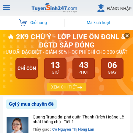
ĐĂNG NHẬP
Giỏ hàng
Mã kích hoạt
🔥 2K9 CHÚ Ý - LỚP LIVE ÔN ĐGNL &
ĐGTD SẮP ĐÓNG
ƯU ĐÃI ĐẶC BIỆT - GIẢM 50% HỌC PHÍ CHỈ CHO 300 SUẤT
13
43
06
CHỈ CÒN
GIỜ
PHÚT
GIÂY
XEM CHI TIẾT
Gợi ý mua chuyên đề
Quang Trung đại phá quân Thanh (trích Hoàng Lê
nhất thống chí) - Tiết 1
Thầy giáo :
Cô Nguyễn Thị Hồng Lan